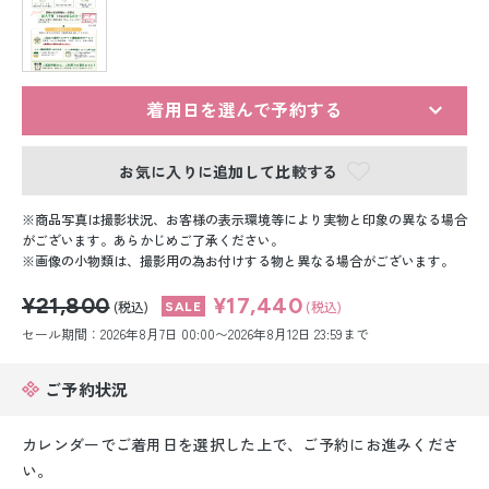
留袖レンタル
男性礼装レンタル
スーツレンタル
着用日を選んで予約する
色打掛&紋付袴レンタル
お気に入りに追加して比較する
白無垢&紋付袴レンタル
商品写真は撮影状況、お客様の表示環境等により実物と印象の異なる場合
がございます。あらかじめご了承ください。
画像の小物類は、撮影用の為お付けする物と異なる場合がございます。
引き振袖レンタル
¥21,800
¥17,440
(税込)
(税込)
小物販売品
セール期間：2026年8月7日 00:00〜2026年8月12日 23:59まで
ご予約状況
カレンダーでご着用日を選択した上で、ご予約にお進みくださ
い。