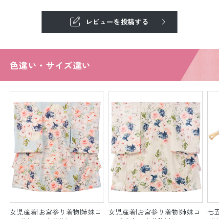
レビューを投稿する
色違い・サイズ違い
女児産着|お宮参り着物|姉妹コ
女児産着|お宮参り着物|姉妹コ
七五