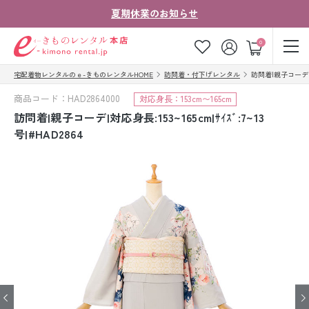
夏期休業のお知らせ
ゲスト
0
宅配着物レンタルのｅ-きものレンタルHOME
訪問着・付下げレンタル
訪問着|親子コーデ|対応身
お気に入り
ログイン
カート
商品コード：HAD2864000
対応身長：153cm〜165cm
ご利用ガイド
ご注文の流れ
訪問着|親子コーデ|対応身長:153~165cm|ｻｲｽﾞ:7~13
号|#HAD2864
会社案内
よくあるご質問
きものコラム
お客様の声
法人・グループの
お問い合わせ
お客様はこちら
着物の種類から探す
七五三レンタル