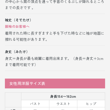
の中心から肩の頂点を通って手首のくるぶしが隠れるところ
までの長さです 。
袖丈（そでたけ）
振袖のお客様へ
着用された時に長すぎますと手を下げた時などに袖が地面に
擦れる可能性があります。
身丈（みたけ）
身丈＝身長が最も綺麗に着用出来ます。（身長＝身丈＋3cm
まで着用可能です）
女性用洋服サイズ表
身長154〜162cm
バスト
ウエスト
ヒップ