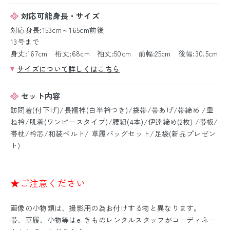
対応可能身長・サイズ
対応身長:153cm～165cm前後
13号まで
身丈:167cm 裄丈:68cm 袖丈:50cm 前幅:25cm 後幅:30.5cm
サイズについて詳しくはこちら
セット内容
訪問着(付下げ)/長襦袢(白半衿つき)/袋帯/帯あげ/帯締め /重
ね衿/肌着(ワンピースタイプ)/腰紐(4本)/伊逹締め(2枚) /帯板/
帯枕/衿芯/和装ベルト/ 草履バッグセット/足袋(新品プレゼン
ト)
★ご注意ください
画像の小物類は、撮影用の為お付けする物と異なります。
帯、草履、小物等はe-きものレンタルスタッフがコーディネー