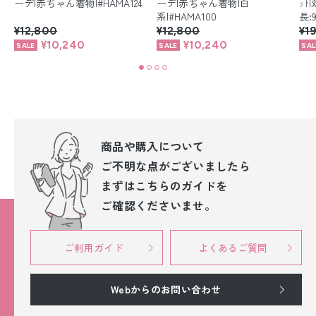
ーデ|赤ちゃん着物|#HAMA124
ーデ|赤ちゃん着物|白
ｯﾄ
系|#HAMA100
長:9
¥12,800
¥12,800
¥1
¥10,240
¥10,240
商品や購入について
ご不明な点が
ございましたら
まずはこちらのガイドを
ご確認くださいませ。
ご利用ガイド
よくあるご質問
Webからのお問い合わせ