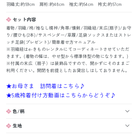
羽織丈:約59cm 肩裄:約48cm 袖丈:約54cm 袴丈:約57cm
セット内容
着物/羽織/袴/袖なし襦袢/角帯/懐剣/羽織紐/末広(扇子)/お守
り/腰ひも(2本)/サスペンダー/草履/足袋ソックスまたはストレ
ッチ足袋(プレゼント)/簡単着せ方マニュアル
※羽織紐はe-きものレンタルにてコーディネートさせていただ
きます。(着物の幅は、やせ型から標準体型の物になります。)
※付属の末広（扇子）は装飾品ですので、開かずにそのままご
利用ください。開閉を前提としたお貸出しはしておりません。
★お母さま 訪問着はこちら♪
★5歳袴着付け方動画はこちらからどうぞ♪
色/柄
生地