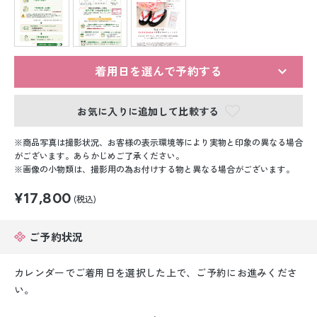
留袖レンタル
男性礼装レンタル
スーツレンタル
着用日を選んで予約する
色打掛&紋付袴レンタル
お気に入りに追加して比較する
白無垢&紋付袴レンタル
商品写真は撮影状況、お客様の表示環境等により実物と印象の異なる場合
がございます。あらかじめご了承ください。
画像の小物類は、撮影用の為お付けする物と異なる場合がございます。
引き振袖レンタル
¥17,800
(税込)
小物販売品
ご予約状況
カレンダーでご着用日を選択した上で、ご予約にお進みくださ
い。