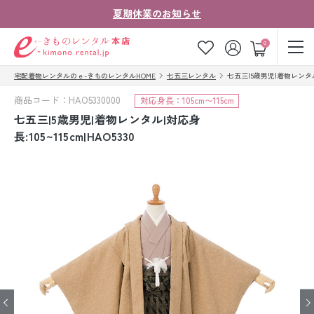
夏期休業のお知らせ
ゲスト
0
宅配着物レンタルのｅ-きものレンタルHOME
七五三レンタル
七五三|5歳男児|着物レンタル|対
お気に入り
ログイン
カート
商品コード：HAO5330000
対応身長：105cm〜115cm
ご利用ガイド
ご注文の流れ
七五三|5歳男児|着物レンタル|対応身
長:105~115cm|HAO5330
会社案内
よくあるご質問
きものコラム
お客様の声
法人・グループの
お問い合わせ
お客様はこちら
着物の種類から探す
七五三レンタル