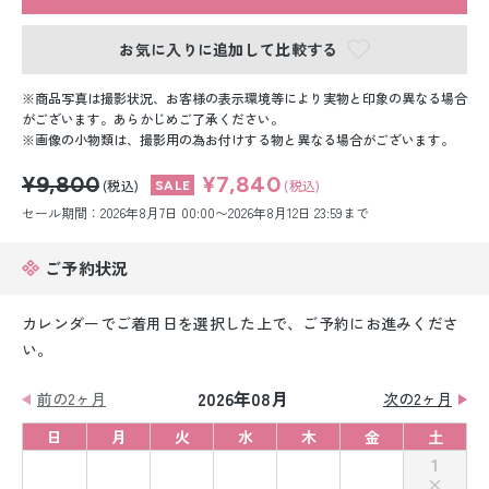
留袖レンタル
お気に入りに追加して比較する
男性礼装レンタル
商品写真は撮影状況、お客様の表示環境等により実物と印象の異なる場合
スーツレンタル
がございます。あらかじめご了承ください。
画像の小物類は、撮影用の為お付けする物と異なる場合がございます。
色打掛&紋付袴レンタル
¥9,800
¥7,840
(税込)
(税込)
白無垢&紋付袴レンタル
セール期間：2026年8月7日 00:00〜2026年8月12日 23:59まで
引き振袖レンタル
ご予約状況
小物販売品
カレンダーでご着用日を選択した上で、ご予約にお進みくださ
い。
2026年08月
前の2ヶ月
次の2ヶ月
日
月
火
水
木
金
土
1