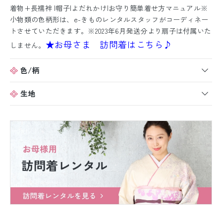
着物+長襦袢 |帽子|よだれかけ|お守り簡単着せ方マニュアル※
小物類の色柄形は、e-きものレンタルスタッフがコーディネー
トさせていただきます。※2023年6月発送分より扇子は付属いた
★お母さま 訪問着はこちら♪
しません。
色/柄
生地