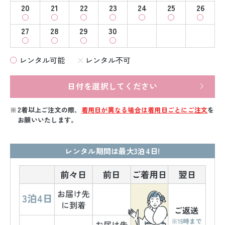
20
21
22
23
24
25
26
27
28
29
30
レンタル可能
レンタル不可
日付を選択してください
2着以上ご注文の際、
着用日が異なる場合は着用日ごとにご注文
を
お願いいたします。
レンタル期間は最大3泊4日!