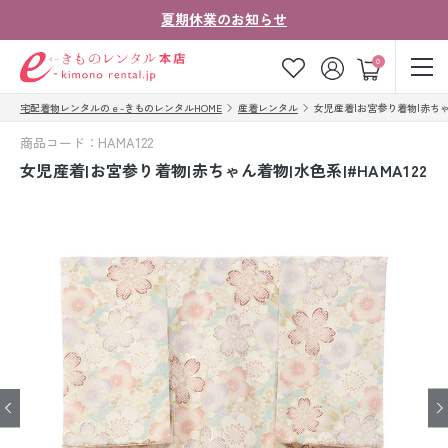
夏期休業のお知らせ
ゲスト
0
宅配着物レンタルのｅ-きものレンタルHOME
産着レンタル
女児産着|お宮参り着物|赤ちゃん
お気に入り
ログイン
カート
商品コード：HAMA122
ご利用ガイド
ご注文の流れ
女児産着|お宮参り着物|赤ちゃん着物|水色系|#HAMA122
会社案内
よくあるご質問
きものコラム
お客様の声
法人・グループの
お問い合わせ
お客様はこちら
着物の種類から探す
七五三レンタル