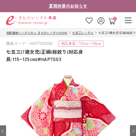
夏期休業のお知らせ
ゲスト
0
宅配着物レンタルのｅ-きものレンタルHOME
七五三レンタル
七五三|7歳女児|正絹|総絞り|対応
お気に入り
ログイン
カート
商品コード：HAP7S03000
対応身長：115cm〜125cm
ご利用ガイド
ご注文の流れ
七五三|7歳女児|正絹|総絞り|対応身
長:115~125cm|#HAP7S03
会社案内
よくあるご質問
きものコラム
お客様の声
法人・グループの
お問い合わせ
お客様はこちら
着物の種類から探す
七五三レンタル