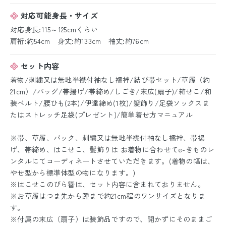
対応可能身長・サイズ
対応身長:115～125cmくらい
肩裄:約54cm 身丈:約133cm 袖丈:約76cm
セット内容
着物/刺繍又は無地半襟付袖なし襦袢/結び帯セット/草履（約
21cm）/バッグ/帯揚げ/帯締め/しごき/末広(扇子)/箱せこ/和
装ベルト/腰ひも(2本)/伊達締め(1枚)/髪飾り/足袋ソックスま
たはストレッチ足袋(プレゼント)/簡単着せ方マニュアル
※帯、草履、バック、刺繍又は無地半襟付袖なし襦袢、帯揚
げ、帯締め、はこせこ、髪飾りは お着物に合わせてe-きものレ
ンタルにてコーディネートさせていただきます。(着物の幅は、
やせ型から標準体型の物になります。)
※はこせこのびら簪は、セット内容に含まれておりません。
※お草履はつま先から踵まで約21cm程のワンサイズとなりま
す。
※付属の末広（扇子）は装飾品ですので、開かずにそのままご