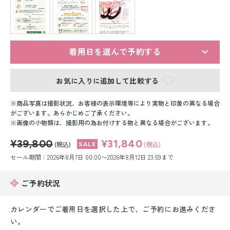
留袖レンタル
男性礼装レンタル
スーツレンタル
着用日を選んで予約する
色打掛&紋付袴レンタル
お気に入りに追加して比較する
白無垢&紋付袴レンタル
商品写真は撮影状況、お客様の表示環境等により実物と印象の異なる場合
がございます。あらかじめご了承ください。
画像の小物類は、撮影用の為お付けする物と異なる場合がございます。
引き振袖レンタル
¥39,800
¥31,840
(税込)
(税込)
小物販売品
セール期間：2026年8月7日 00:00〜2026年8月12日 23:59まで
ご予約状況
カレンダーでご着用日を選択した上で、ご予約にお進みくださ
い。