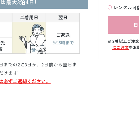
は最大3泊4日!
レンタル可
日
2着以上ご注
にご注文
をお
までの2泊3日か、2日前から翌日ま
だけます。
は必ずご返却ください。