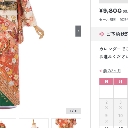
小物販売品
¥9,800
(税
セール期間：2026年8
ご予約状
カレンダーで
お進みくださ
前の2ヶ月
日
月
2
3
1
/ 11
9
10