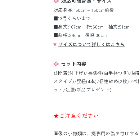
対応可能身長・サイズ
対応身長:150cm～160cm前後
■13号くらいまで
■身丈:167cm 裄:66cm 袖丈:51cm
■前幅:24cm 後幅:30cm
サイズについて詳しくはこちら
セット内容
訪問着(付下げ)/長襦袢(白半衿つき)/袋
スタイプ)/腰紐(4本)/伊逹締め(2枚) 
ット/足袋(新品プレゼント)
★ご注意ください
画像の小物類は、撮影用の為お付けする