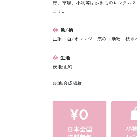
帯、草履、小物等はe-きものレンタル
ます。
色/柄
正絹 白/オレンジ 鹿の子地紋 枝垂
生地
表地:正絹
裏地:合成繊維