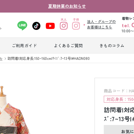
夏期休業のお知らせ
着物レ
法人・グループの
tel.
お客様はこちら
ル
10:00
ご利用ガイド
よくあるご質問
きものコラム
卒業式袴レンタ
ル
訪問着|対応身長:150~160cm|ｻｲｽﾞ:7~13号|#HADN080
振袖レンタル
産
ル
ジュニア着物レ
ジュニア洋装レ
ベ
ンタル
ンタル
タ
商品コード：HAD
対応身長：150c
訪問着|対応身
男性礼装レンタ
色
スーツレンタル
ル
レ
ｽﾞ:7~13号
お気