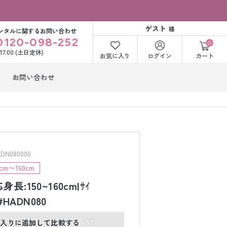
ゲスト
様
ンタルに関するお問い合わせ
0120-098-252
0
〜17:00 (土日定休)
お気に入り
ログイン
カート
お問い合わせ
訪問着・付下げ
着レンタル
レンタル
ビー洋装レン
紋付袴レンタル
ル
N080000
m〜160cm
長:150~160cm|ｻｲ
打掛&紋付袴
白無垢&紋付袴
ンタル
レンタル
|#HADN080
に入りに追加して比較する