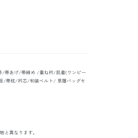
帯/帯あげ/帯締め /重ね衿/肌着(ワンピー
/帯板/帯枕/衿芯/和装ベルト/ 草履バッグセ
物と異なります。