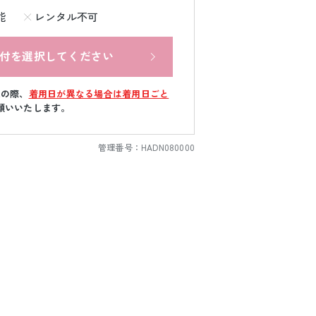
能
レンタル不可
付を選択してください
文の際、
着用日が異なる場合は着用日ごと
願いいたします。
管理番号：
HADN080000