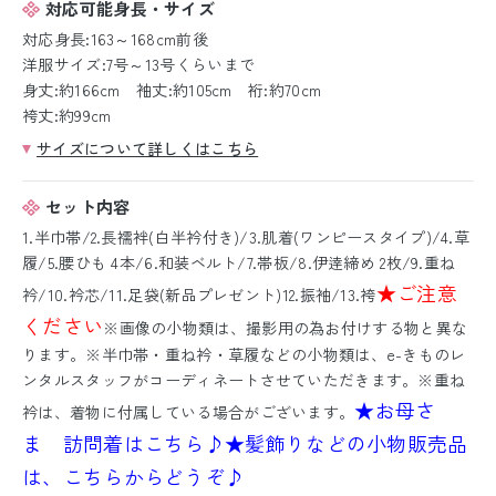
対応可能身長・サイズ
対応身長:163～168cm前後
洋服サイズ:7号～13号くらいまで
身丈:約166cm 袖丈:約105cm 裄:約70cm
袴丈:約99cm
サイズについて詳しくはこちら
セット内容
1.半巾帯/2.長襦袢(白半衿付き)/3.肌着(ワンピースタイプ)/4.草
履/5.腰ひも 4本/6.和装ベルト/7.帯板/8.伊逹締め 2枚/9.重ね
★ご注意
衿/10.衿芯/11.足袋(新品プレゼント)12.振袖/13.袴
ください
※画像の小物類は、撮影用の為お付けする物と異な
ります。※半巾帯・重ね衿・草履などの小物類は、e-きものレ
ンタルスタッフがコーディネートさせていただきます。※重ね
★お母さ
衿は、着物に付属している場合がございます。
ま 訪問着はこちら♪
★髪飾りなどの小物販売品
は、こちらからどうぞ♪