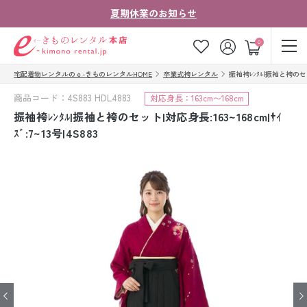
夏期休業のお知らせ
ゲスト
0
宅配着物レンタルのｅ-きものレンタルHOME
卒業式袴レンタル
振袖袴ﾚﾝﾀﾙ|振袖と袴のセット|
お気に入り
ログイン
カート
商品コード：4S883 HDL4883
対応身長：163cm〜168cm
ご利用ガイド
ご注文の流れ
振袖袴ﾚﾝﾀﾙ|振袖と袴のセット|対応身長:163~168cm|ｻｲ
ｽﾞ:7~13号|4S883
会社案内
よくあるご質問
きものコラム
お客様の声
法人・グループの
お問い合わせ
お客様はこちら
着物の種類から探す
七五三レンタル