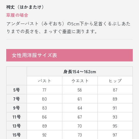
袴丈（はかまたけ）
草履の場合
アンダーバスト（みぞおち）の5cm下から足首くるぶしあた
りまでの長さを、まっすぐ垂直に測ります。
女性用洋服サイズ表
身長154〜162cm
バスト
ウエスト
ヒップ
5号
77
58
87
7号
80
61
89
9号
83
64
91
11号
86
67
93
13号
89
70
95
15号
92
73
97