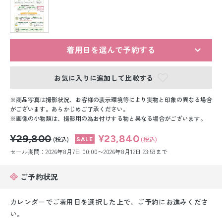
留袖レンタル
男性礼装レンタル
スーツレンタル
着用日を選んで予約する
色打掛&紋付袴レンタル
お気に入りに追加して比較する
白無垢&紋付袴レンタル
商品写真は撮影状況、お客様の表示環境等により実物と印象の異なる場合
がございます。あらかじめご了承ください。
画像の小物類は、撮影用の為お付けする物と異なる場合がございます。
引き振袖レンタル
¥29,800
¥23,840
(税込)
(税込)
小物販売品
セール期間：2026年8月7日 00:00〜2026年8月12日 23:59まで
ご予約状況
カレンダーでご着用日を選択した上で、ご予約にお進みくださ
い。