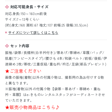
対応可能身長・サイズ
対応身長:150～160cm前後
サイズ:7～13号くらい
(約)身丈:168 肩裄:67 袖丈:107 前幅:25 後幅:30.5(cm)
サイズについて詳しくはこちら
セット内容
振袖/袋帯/長襦袢(白半衿付き)/帯あげ/帯締め/草履/バッグ/
肌着(ワンピースタイプ)/腰ひも 4本/和装ベルト/前板/後板/伊
逹締め 2枚/帯枕/三重仮紐/重ね衿/衿芯/足袋(新品プレゼント)
★ご注意ください
画像の振袖(着物)以外の付属小物は、撮影用の為お付けする物
と異なります。
※振袖(着物)以外の付属小物【袋帯・帯あげ・帯締め・重ね
衿・草履】はe-きものレンタルスタッフがコーディネートさせ
ていただきます。
★販売小物商品はこちら♪