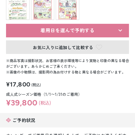
留袖レンタル
男性礼装レンタル
スーツレンタル
着用日を選んで予約する
色打掛&紋付袴レンタル
お気に入りに追加して比較する
白無垢&紋付袴レンタル
商品写真は撮影状況、お客様の表示環境等により実物と印象の異なる場合
がございます。あらかじめご了承ください。
画像の小物類は、撮影用の為お付けする物と異なる場合がございます。
引き振袖レンタル
¥17,800
(税込)
小物販売品
成人式シーズン価格（1/1〜1/31のご着用）
¥39,800
(税込)
ご予約状況