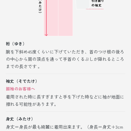
裄（ゆき）
腕を下斜め45度くらいに下げていただき、首のつけ根の後ろ
の中心から肩の頂点を通って手首のくるぶしが隠れるところ
までの長さです 。
袖丈（そでたけ）
振袖のお客様へ
着用された時に長すぎますと手を下げた時などに袖が地面に
擦れる可能性があります。
身丈（みたけ）
身丈＝身長が最も綺麗に着用出来ます。（身長＝身丈＋3cm