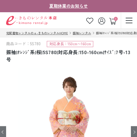
夏期休業のお知らせ
ゲスト
0
宅配着物レンタルのｅ-きものレンタルHOME
振袖レンタル
振袖|ｵﾚﾝｼﾞ系|桜|5S780|対応身長:
お気に入り
ログイン
カート
商品コード：5S780
対応身長：150cm〜160cm
ご利用ガイド
ご注文の流れ
振袖|ｵﾚﾝｼﾞ系|桜|5S780|対応身長:150-160cm|ｻｲｽﾞ:7号-13
号
会社案内
よくあるご質問
きものコラム
お客様の声
法人・グループの
お問い合わせ
お客様はこちら
着物の種類から探す
七五三レンタル