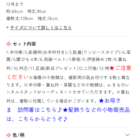
13号まで
裄:68cm 袴丈:95㎝
着物丈:109cm 袖丈:76cm
サイズについて詳しくはこちら
セット内容
1.半巾帯/2.長襦袢(白半衿付き)/3.肌着(ワンピースタイプ)/4.草
履/5.腰ひも 4本/6.和装ベルト/7.帯板/8.伊逹締め 2枚/9.重ね
★ご注意
衿/10.衿芯/11.足袋(新品プレゼント)12.二尺袖/13.袴
ください
※画像の小物類は、撮影用の為お付けする物と異な
ります。※半巾帯・重ね衿・草履などの小物類は、e-きものレ
ンタルスタッフがコーディネートさせていただきます。※重ね
★お母さ
衿は、着物に付属している場合がございます。
ま 訪問着はこちら♪
★髪飾りなどの小物販売品
は、こちらからどうぞ♪
色/柄