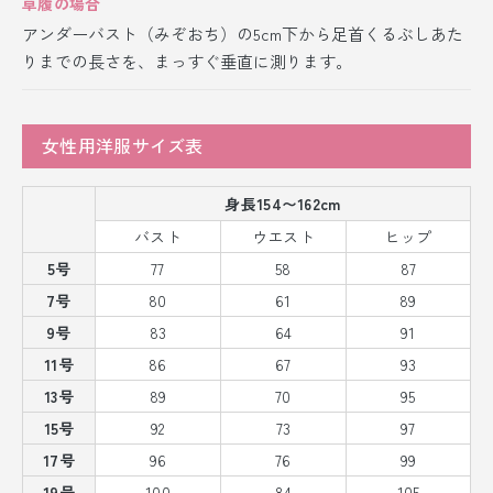
草履の場合
アンダーバスト（みぞおち）の5cm下から足首くるぶしあた
りまでの長さを、まっすぐ垂直に測ります。
女性用洋服サイズ表
身長154〜162cm
バスト
ウエスト
ヒップ
5号
77
58
87
7号
80
61
89
9号
83
64
91
11号
86
67
93
13号
89
70
95
15号
92
73
97
17号
96
76
99
19号
100
84
105