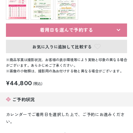
留袖レンタル
男性礼装レンタル
スーツレンタル
着用日を選んで予約する
色打掛&紋付袴レンタル
お気に入りに追加して比較する
白無垢&紋付袴レンタル
商品写真は撮影状況、お客様の表示環境等により実物と印象の異なる場合
がございます。あらかじめご了承ください。
画像の小物類は、撮影用の為お付けする物と異なる場合がございます。
引き振袖レンタル
¥44,800
(税込)
小物販売品
ご予約状況
カレンダーでご着用日を選択した上で、ご予約にお進みくださ
い。