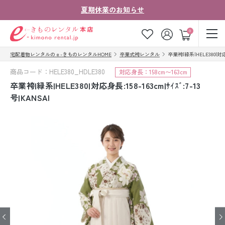
夏期休業のお知らせ
ゲスト
0
宅配着物レンタルのｅ-きものレンタルHOME
卒業式袴レンタル
卒業袴|緑系|HELE380|対応身長
お気に入り
ログイン
カート
商品コード：HELE380_HDLE380
対応身長：158cm〜163cm
ご利用ガイド
ご注文の流れ
卒業袴|緑系|HELE380|対応身長:158-163cm|ｻｲｽﾞ:7-13
号|KANSAI
会社案内
よくあるご質問
きものコラム
お客様の声
法人・グループの
お問い合わせ
お客様はこちら
着物の種類から探す
七五三レンタル