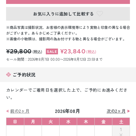
留袖レンタル
お気に入りに追加して比較する
男性礼装レンタル
商品写真は撮影状況、お客様の表示環境等により実物と印象の異なる場合
スーツレンタル
がございます。あらかじめご了承ください。
画像の小物類は、撮影用の為お付けする物と異なる場合がございます。
色打掛&紋付袴レンタル
¥29,800
¥23,840
(税込)
(税込)
白無垢&紋付袴レンタル
セール期間：2026年8月7日 00:00〜2026年8月12日 23:59まで
引き振袖レンタル
ご予約状況
小物販売品
カレンダーでご着用日を選択した上で、ご予約にお進みくださ
い。
2026年08月
前の2ヶ月
次の2ヶ月
日
月
火
水
木
金
土
1