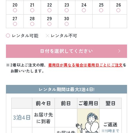
20
21
22
23
24
25
26
27
28
29
30
レンタル可能
レンタル不可
日付を選択してください
2着以上ご注文の際、
着用日が異なる場合は着用日ごとにご注文
を
お願いいたします。
レンタル期間は最大3泊4日!