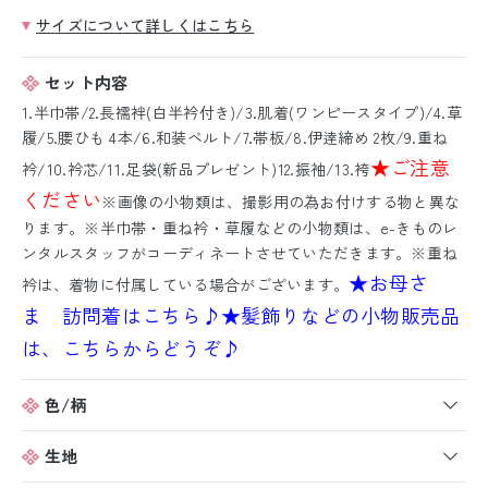
サイズについて詳しくはこちら
セット内容
1.半巾帯/2.長襦袢(白半衿付き)/3.肌着(ワンピースタイプ)/4.草
履/5.腰ひも 4本/6.和装ベルト/7.帯板/8.伊逹締め 2枚/9.重ね
★ご注意
衿/10.衿芯/11.足袋(新品プレゼント)12.振袖/13.袴
ください
※画像の小物類は、撮影用の為お付けする物と異な
ります。※半巾帯・重ね衿・草履などの小物類は、e-きものレ
ンタルスタッフがコーディネートさせていただきます。※重ね
★お母さ
衿は、着物に付属している場合がございます。
ま 訪問着はこちら♪
★髪飾りなどの小物販売品
は、こちらからどうぞ♪
色/柄
生地