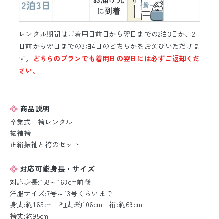
レンタル期間はご着用日前日から翌日までの2泊3日か、2
日前から翌日までの3泊4日のどちらかをお選びいただけま
す。
どちらのプランでも着用日の翌日には必ずご返却くだ
さい。
商品説明
卒業式 袴レンタル
振袖袴
正絹振袖と袴のセット
対応可能身長・サイズ
対応身長:158～163cm前後
洋服サイズ:7号～13号くらいまで
身丈:約165cm 袖丈:約106cm 裄:約69cm
袴丈:約95cm