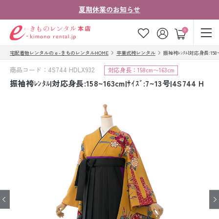
夏期休業のお知らせ
ゲスト
0
宅配着物レンタルのｅ-きものレンタルHOME
卒業式袴レンタル
振袖袴ﾚﾝﾀﾙ|対応身長:158~16
お気に入り
ログイン
カート
商品コード：4S744 HDLX932
対応身長：158cm〜163cm
ご利用ガイド
ご注文の流れ
振袖袴ﾚﾝﾀﾙ|対応身長:158~163cm|ｻｲｽﾞ:7~13号|4S744 H
会社案内
よくあるご質問
きものコラム
お客様の声
法人・グループの
お問い合わせ
お客様はこちら
着物の種類から探す
七五三レンタル