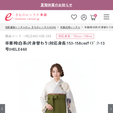
夏期休業のお知らせ
ゲスト
0
宅配着物レンタルのｅ-きものレンタルHOME
卒業式袴レンタル
卒業袴|白系|片身替わり|対応身長
お気に入り
ログイン
カート
商品コード：HELE460 H28-240
対応身長：153cm〜158cm
ご利用ガイド
ご注文の流れ
卒業袴|白系|片身替わり|対応身長:153-158cm|ｻｲｽﾞ:7-13
号|HELE460
会社案内
よくあるご質問
きものコラム
お客様の声
法人・グループの
お問い合わせ
お客様はこちら
着物の種類から探す
七五三レンタル