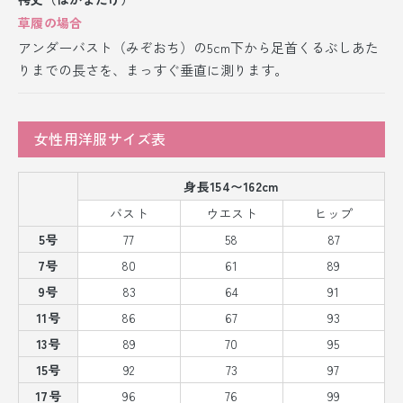
草履の場合
アンダーバスト（みぞおち）の5cm下から足首くるぶしあた
りまでの長さを、まっすぐ垂直に測ります。
女性用洋服サイズ表
身長154〜162cm
バスト
ウエスト
ヒップ
5号
77
58
87
7号
80
61
89
9号
83
64
91
11号
86
67
93
13号
89
70
95
15号
92
73
97
17号
96
76
99