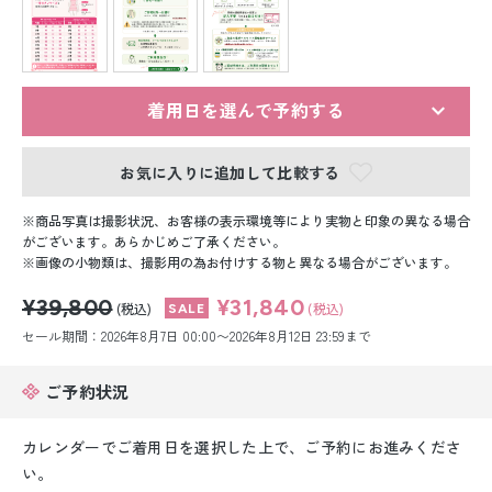
留袖レンタル
男性礼装レンタル
スーツレンタル
着用日を選んで予約する
色打掛&紋付袴レンタル
お気に入りに追加して比較する
白無垢&紋付袴レンタル
商品写真は撮影状況、お客様の表示環境等により実物と印象の異なる場合
がございます。あらかじめご了承ください。
画像の小物類は、撮影用の為お付けする物と異なる場合がございます。
引き振袖レンタル
¥39,800
¥31,840
(税込)
(税込)
小物販売品
セール期間：2026年8月7日 00:00〜2026年8月12日 23:59まで
ご予約状況
カレンダーでご着用日を選択した上で、ご予約にお進みくださ
い。