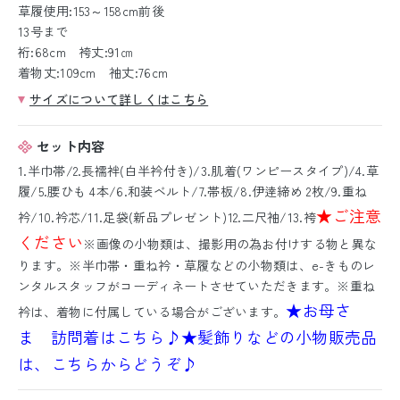
草履使用:153～158cm前後
13号まで
裄:68cm 袴丈:91㎝
着物丈:109cm 袖丈:76cm
サイズについて詳しくはこちら
セット内容
1.半巾帯/2.長襦袢(白半衿付き)/3.肌着(ワンピースタイプ)/4.草
履/5.腰ひも 4本/6.和装ベルト/7.帯板/8.伊逹締め 2枚/9.重ね
★ご注意
衿/10.衿芯/11.足袋(新品プレゼント)12.二尺袖/13.袴
ください
※画像の小物類は、撮影用の為お付けする物と異な
ります。※半巾帯・重ね衿・草履などの小物類は、e-きものレ
ンタルスタッフがコーディネートさせていただきます。※重ね
★お母さ
衿は、着物に付属している場合がございます。
ま 訪問着はこちら♪
★髪飾りなどの小物販売品
は、こちらからどうぞ♪