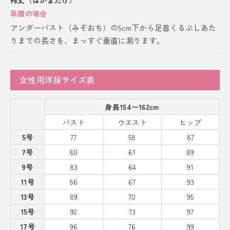
草履の場合
アンダーバスト（みぞおち）の5cm下から足首くるぶしあた
りまでの長さを、まっすぐ垂直に測ります。
女性用洋服サイズ表
身長154〜162cm
バスト
ウエスト
ヒップ
5号
77
58
87
7号
80
61
89
9号
83
64
91
11号
86
67
93
13号
89
70
95
15号
92
73
97
17号
96
76
99