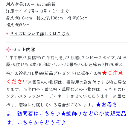
対応身長:158～163cm前後
洋服サイズ:7号～13号くらいまで
身丈:約164cm 袖丈:約108cm 裄:約68cm
袴丈:約95cm
サイズについて詳しくはこちら
セット内容
1.半巾帯/2.長襦袢(白半衿付き)/3.肌着(ワンピースタイプ)/4.草
履/5.腰ひも 4本/6.和装ベルト/7.帯板/8.伊逹締め 2枚/9.重ね
★ご注意
衿/10.衿芯/11.足袋(新品プレゼント)12.振袖/13.袴
ください
※画像の小物類は、撮影用の為お付けする物と異な
ります。※半巾帯・重ね衿・草履などの小物類は、e-きものレ
ンタルスタッフがコーディネートさせていただきます。※重ね
★お母さ
衿は、着物に付属している場合がございます。
ま 訪問着はこちら♪
★髪飾りなどの小物販売品
は、こちらからどうぞ♪