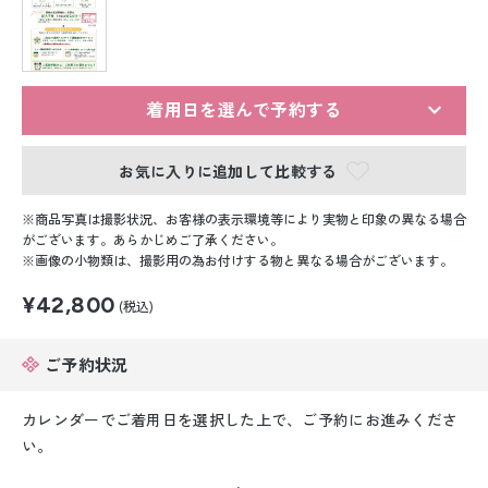
留袖レンタル
男性礼装レンタル
スーツレンタル
着用日を選んで予約する
色打掛&紋付袴レンタル
お気に入りに追加して比較する
白無垢&紋付袴レンタル
商品写真は撮影状況、お客様の表示環境等により実物と印象の異なる場合
がございます。あらかじめご了承ください。
画像の小物類は、撮影用の為お付けする物と異なる場合がございます。
引き振袖レンタル
¥42,800
(税込)
小物販売品
ご予約状況
カレンダーでご着用日を選択した上で、ご予約にお進みくださ
い。