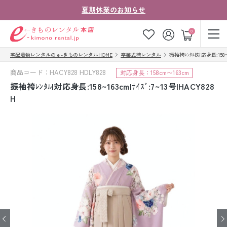
夏期休業のお知らせ
ゲスト
0
宅配着物レンタルのｅ-きものレンタルHOME
卒業式袴レンタル
振袖袴ﾚﾝﾀﾙ|対応身長:158~16
お気に入り
ログイン
カート
商品コード：HACY828 HDLY828
対応身長：158cm〜163cm
ご利用ガイド
ご注文の流れ
振袖袴ﾚﾝﾀﾙ|対応身長:158~163cm|ｻｲｽﾞ:7~13号|HACY828
H
会社案内
よくあるご質問
きものコラム
お客様の声
法人・グループの
お問い合わせ
お客様はこちら
着物の種類から探す
七五三レンタル