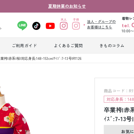
夏期休業のお知らせ
着物レ
法人・グループの
tel.
お客様はこちら
ル
10:00
ご利用ガイド
よくあるご質問
きものコラム
卒業式袴レンタ
業袴|赤系|桜|対応身長:148-153cm|ｻｲｽﾞ:7-13号|R1126
振袖レンタル
産
ル
ジュニア着物レ
ジュニア洋装レ
ベ
ンタル
ンタル
タ
商品コード：R1126
対応身長：148c
卒業袴|赤系|
男性礼装レンタ
色
スーツレンタル
ル
レ
ｲｽﾞ:7-13号
お気