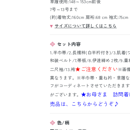
草履使用:148～153cm前後
7号～13号まで
(約)着物丈:160cm 肩裄:68 cm 袖丈:75cm 
サイズについて詳しくはこちら
セット内容
1.半巾帯/2.長襦袢(白半衿付き)/3.肌着(
和装ベルト/7.帯板/8.伊逹締め 2枚/9.重ね
★ご注意ください
二尺袖/13.袴
※画
異なります。※半巾帯・重ね衿・草履な
フがコーディネートさせていただきます
★お母さま 訪問着
がございます。
売品は、こちらからどうぞ♪
色/柄