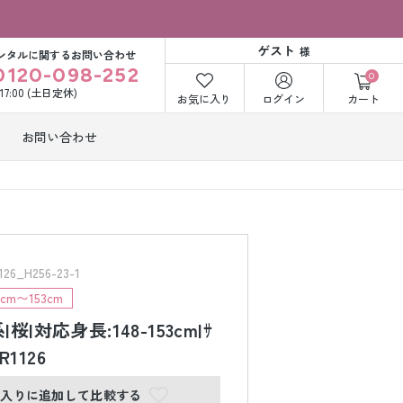
ゲスト
様
ンタルに関するお問い合わせ
0120-098-252
0
〜17:00 (土日定休)
お気に入り
ログイン
カート
お問い合わせ
訪問着・付下げ
着レンタル
レンタル
ビー洋装レン
紋付袴レンタル
ル
_H256-23-1
m〜153cm
桜|対応身長:148-153cm|ｻ
打掛&紋付袴
白無垢&紋付袴
ンタル
レンタル
|R1126
に入りに追加して比較する