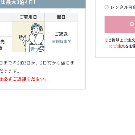
は最大3泊4日!
レンタル可
日
2着以上ご注
にご注文
をお
までの2泊3日か、2日前から翌日ま
だけます。
は必ずご返却ください。