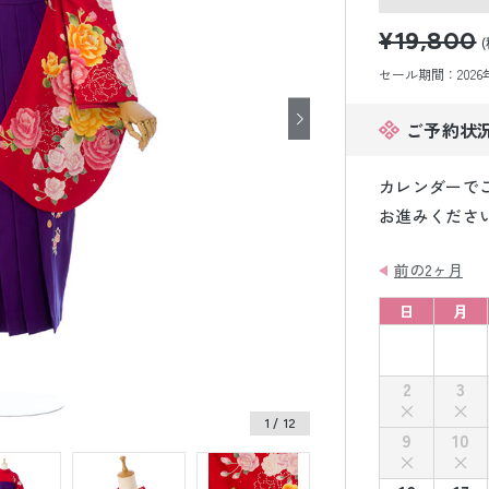
小物販売品
¥19,800
セール期間：2026年8
ご予約状
カレンダーで
お進みくださ
前の2ヶ月
日
月
2
3
1
/ 12
9
10