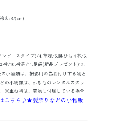
袴丈:87(cm)
ワンピースタイプ)/4.草履/5.腰ひも 4本/6.
衿/10.衿芯/11.足袋(新品プレゼント)12.
像の小物類は、撮影用の為お付けする物と
どの小物類は、e-きものレンタルスタッ
。※重ね衿は、着物に付属している場合
はこちら♪
★髪飾りなどの小物販