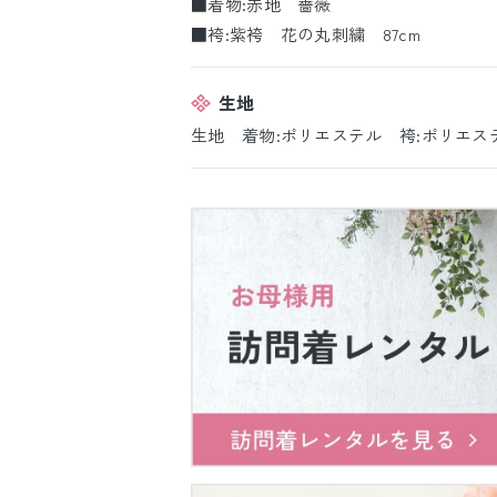
■着物:赤地 薔薇
■袴:紫袴 花の丸刺繍 87cm
生地
生地 着物:ポリエステル 袴:ポリエス