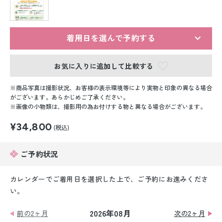
留袖レンタル
男性礼装レンタル
着用日を選んで予約する
スーツレンタル
お気に入りに追加して比較する
色打掛&紋付袴レンタル
商品写真は撮影状況、お客様の表示環境等により実物と印象の異なる場合
白無垢&紋付袴レンタル
がございます。あらかじめご了承ください。
画像の小物類は、撮影用の為お付けする物と異なる場合がございます。
引き振袖レンタル
¥34,800
(税込)
小物販売品
ご予約状況
カレンダーでご着用日を選択した上で、ご予約にお進みくださ
い。
2026年08月
前の2ヶ月
次の2ヶ月