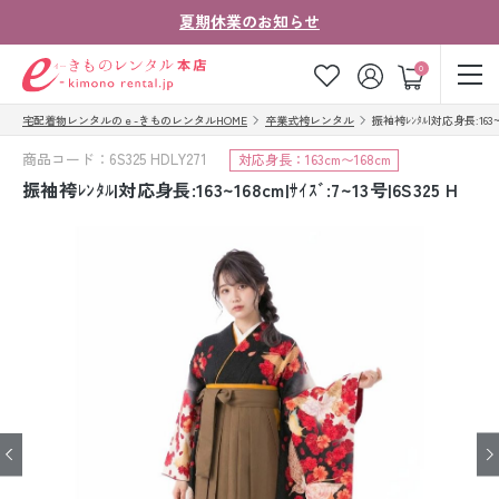
夏期休業のお知らせ
ゲスト
0
宅配着物レンタルのｅ-きものレンタルHOME
卒業式袴レンタル
振袖袴ﾚﾝﾀﾙ|対応身長:163~16
お気に入り
ログイン
カート
商品コード：6S325 HDLY271
対応身長：163cm〜168cm
ご利用ガイド
ご注文の流れ
振袖袴ﾚﾝﾀﾙ|対応身長:163~168cm|ｻｲｽﾞ:7~13号|6S325 H
会社案内
よくあるご質問
きものコラム
お客様の声
法人・グループの
お問い合わせ
お客様はこちら
着物の種類から探す
七五三レンタル