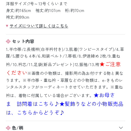
洋服サイズ:7号～13号くらいまで
身丈:約165cm 袖丈:約107cm 裄:約70cm
袴丈:約99cm
サイズについて詳しくはこちら
セット内容
1.半巾帯/2.長襦袢(白半衿付き)/3.肌着(ワンピースタイプ)/4.草
履/5.腰ひも 4本/6.和装ベルト/7.帯板/8.伊逹締め 2枚/9.重ね
★ご注意
衿/10.衿芯/11.足袋(新品プレゼント)12.振袖/13.袴
ください
※画像の小物類は、撮影用の為お付けする物と異な
ります。※半巾帯・重ね衿・草履などの小物類は、e-きものレ
ンタルスタッフがコーディネートさせていただきます。※重ね
★お母さ
衿は、着物に付属している場合がございます。
ま 訪問着はこちら♪
★髪飾りなどの小物販売品
は、こちらからどうぞ♪
色/柄