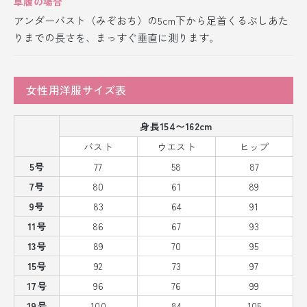
草履の場合
アンダーバスト（みぞおち）の5cm下から足首くるぶしあた
りまでの長さを、まっすぐ垂直に測ります。
女性用洋服サイズ表
身長154〜162cm
バスト
ウエスト
ヒップ
5号
77
58
87
7号
80
61
89
9号
83
64
91
11号
86
67
93
13号
89
70
95
15号
92
73
97
17号
96
76
99
19号
100
84
105