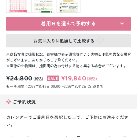
留袖レンタル
男性礼装レンタル
着用日を選んで予約する
スーツレンタル
お気に入りに追加して比較する
色打掛&紋付袴レンタル
商品写真は撮影状況、お客様の表示環境等により実物と印象の異なる場合
白無垢&紋付袴レンタル
がございます。あらかじめご了承ください。
画像の小物類は、撮影用の為お付けする物と異なる場合がございます。
引き振袖レンタル
¥24,800
¥19,840
(税込)
(税込)
セール期間：2026年8月7日 00:00〜2026年8月12日 23:59まで
小物販売品
ご予約状況
カレンダーでご着用日を選択した上で、ご予約にお進みくださ
い。