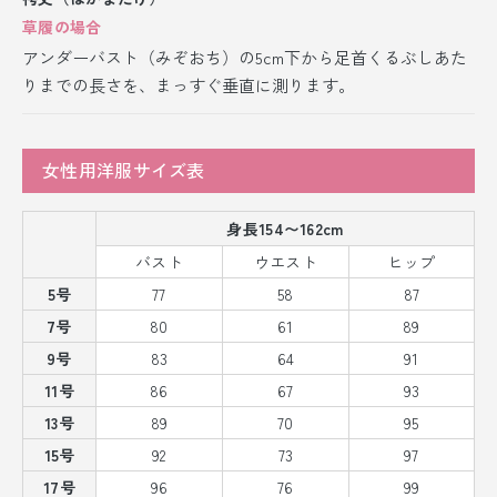
草履の場合
アンダーバスト（みぞおち）の5cm下から足首くるぶしあた
りまでの長さを、まっすぐ垂直に測ります。
女性用洋服サイズ表
身長154〜162cm
バスト
ウエスト
ヒップ
5号
77
58
87
7号
80
61
89
9号
83
64
91
11号
86
67
93
13号
89
70
95
15号
92
73
97
17号
96
76
99