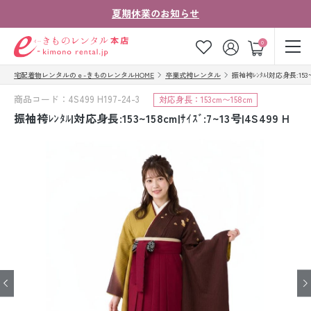
夏期休業のお知らせ
ゲスト
0
宅配着物レンタルのｅ-きものレンタルHOME
卒業式袴レンタル
振袖袴ﾚﾝﾀﾙ|対応身長:153~15
お気に入り
ログイン
カート
商品コード：4S499 H197-24-3
対応身長：153cm〜158cm
ご利用ガイド
ご注文の流れ
振袖袴ﾚﾝﾀﾙ|対応身長:153~158cm|ｻｲｽﾞ:7~13号|4S499 H
会社案内
よくあるご質問
きものコラム
お客様の声
法人・グループの
お問い合わせ
お客様はこちら
着物の種類から探す
七五三レンタル