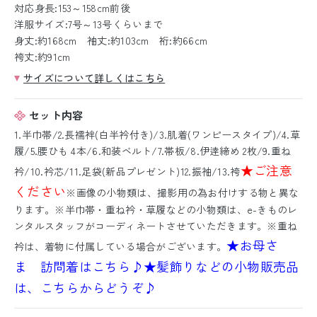
対応身長:153～158cm前後
洋服サイズ:7号～13号くらいまで
身丈:約168cm 袖丈:約103cm 裄:約66cm
袴丈:約91cm
サイズについて詳しくはこちら
セット内容
1.半巾帯/2.長襦袢(白半衿付き)/3.肌着(ワンピースタイプ)/4.草
履/5.腰ひも 4本/6.和装ベルト/7.帯板/8.伊逹締め 2枚/9.重ね
★ご注意
衿/10.衿芯/11.足袋(新品プレゼント)12.振袖/13.袴
ください
※画像の小物類は、撮影用の為お付けする物と異な
ります。※半巾帯・重ね衿・草履などの小物類は、e-きものレ
ンタルスタッフがコーディネートさせていただきます。※重ね
★お母さ
衿は、着物に付属している場合がございます。
ま 訪問着はこちら♪
★髪飾りなどの小物販売品
は、こちらからどうぞ♪