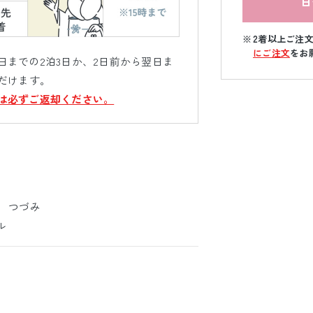
日
2着以上ご注
にご注文
をお
までの2泊3日か、2日前から翌日ま
だけます。
は必ずご返却ください。
 つづみ
ル