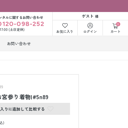
ゲスト
様
ンタルに関するお問い合わせ
0120-098-252
0
〜17:00 (土日定休)
お気に入り
ログイン
カート
お問い合わせ
訪問着・付下げ
着レンタル
レンタル
ビー洋装レン
紋付袴レンタル
ル
9
宮参り着物|#5n89
打掛&紋付袴
白無垢&紋付袴
に入りに追加して比較する
ンタル
レンタル
込)