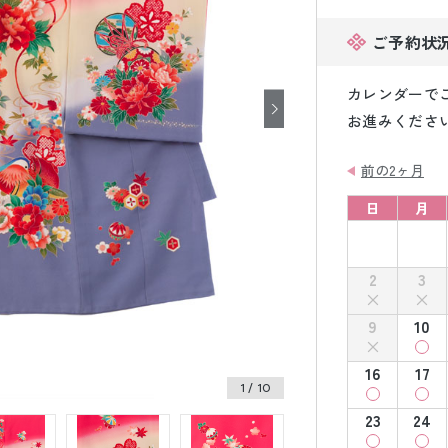
小物販売品
ご予約状
カレンダーで
お進みくださ
前の2ヶ月
日
月
2
3
9
10
16
17
1
/ 10
23
24