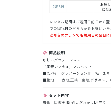
レンタル期間はご着用日前日から翌日
での3泊4日のどちらかをお選びいた
どちらのプランでも着用日の翌日に
商品説明
珍しいグラデーション
〔産着レンタル〕フルセット
■色/柄 グラデーション地 梅 まり
■生地 表地:正絹 裏地:ポリエステ
セット内容
着物+長襦袢 |帽子|よだれかけ|お守り