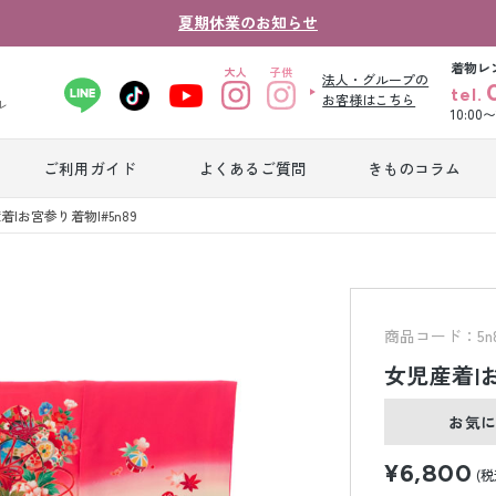
夏期休業のお知らせ
着物レ
法人・グループの
tel.
お客様はこちら
ル
10:00
ご利用ガイド
よくあるご質問
きものコラム
卒業式袴レンタ
着|お宮参り着物|#5n89
振袖レンタル
産
ル
ジュニア着物レ
ジュニア洋装レ
ベ
ンタル
ンタル
タ
商品コード：5n8
女児産着|お
男性礼装レンタ
色
スーツレンタル
お気
ル
レ
¥6,800
(税