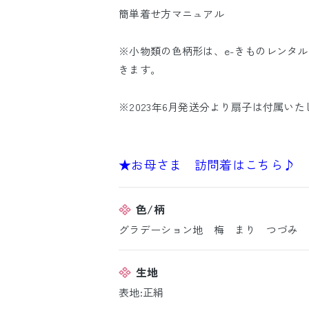
簡単着せ方マニュアル
※小物類の色柄形は、e-きものレンタ
きます。
※2023年6月発送分より扇子は付属い
★お母さま 訪問着はこちら♪
色/柄
グラデーション地 梅 まり つづみ
生地
表地:正絹