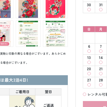
30
31
日
月
6
7
実物と印象の異なる場合がございます。あらかじめ
13
14
る場合がございます。
20
21
は最大3泊4日!
27
28
レンタル可