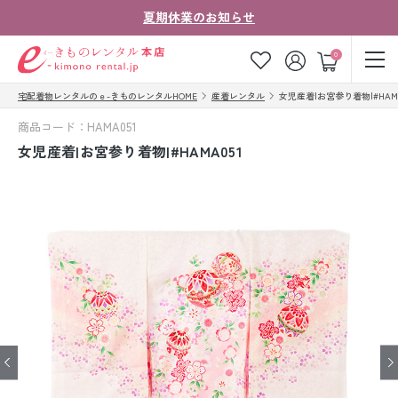
夏期休業のお知らせ
ゲスト
0
宅配着物レンタルのｅ-きものレンタルHOME
産着レンタル
女児産着|お宮参り着物|#HAMA
お気に入り
ログイン
カート
商品コード：HAMA051
ご利用ガイド
ご注文の流れ
女児産着|お宮参り着物|#HAMA051
会社案内
よくあるご質問
きものコラム
お客様の声
法人・グループの
お問い合わせ
お客様はこちら
着物の種類から探す
七五三レンタル