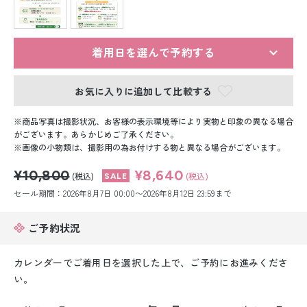
留袖レンタル
男性礼装レンタル
着用日を選んで予約する
スーツレンタル
お気に入りに追加して比較する
色打掛&紋付袴レンタル
商品写真は撮影状況、お客様の表示環境等により実物と印象の異なる場合
白無垢&紋付袴レンタル
がございます。あらかじめご了承ください。
画像の小物類は、撮影用の為お付けする物と異なる場合がございます。
引き振袖レンタル
¥10,800
¥8,640
(税込)
(税込)
セール期間：2026年8月7日 00:00〜2026年8月12日 23:59まで
小物販売品
ご予約状況
カレンダーでご着用日を選択した上で、ご予約にお進みくださ
い。