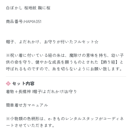
白ぼかし 桜地紋 鞠に桜
商品番号:HAMA051
帽子、よだれかけ、お守りが付いたフルセット☆
※祝い着に付いている紐の糸は、魔除けの意味を持ち、幼い子
供の命を守り、健やかな成長を願うものとされた【飾り紐】と
呼ばれるものですので、糸を切らないようにお願い致します。
セット内容
着物+長襦袢 |帽子|よだれかけ|お守り
簡単着せ方マニュアル
※小物類の色柄形は、e-きものレンタルスタッフがコーディネ
ートさせていただきます。