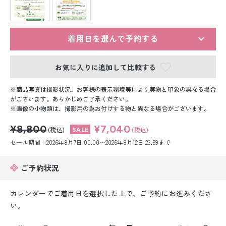
留袖レンタル
男性礼装レンタル
着用日を選んで予約する
スーツレンタル
お気に入りに追加して比較する
色打掛&紋付袴レンタル
商品写真は撮影状況、お客様の表示環境等により実物と印象の異なる場合
白無垢&紋付袴レンタル
がございます。あらかじめご了承ください。
画像の小物類は、撮影用の為お付けする物と異なる場合がございます。
引き振袖レンタル
¥8,800
¥7,040
(税込)
(税込)
セール期間：2026年8月7日 00:00〜2026年8月12日 23:59まで
小物販売品
ご予約状況
カレンダーでご着用日を選択した上で、ご予約にお進みくださ
い。