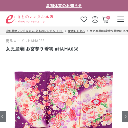
夏期休業のお知らせ
ゲスト
0
宅配着物レンタルのｅ-きものレンタルHOME
産着レンタル
女児産着|お宮参り着物|#HAMA
お気に入り
ログイン
カート
商品コード：HAMA068
ご利用ガイド
ご注文の流れ
女児産着|お宮参り着物|#HAMA068
会社案内
よくあるご質問
きものコラム
お客様の声
法人・グループの
お問い合わせ
お客様はこちら
着物の種類から探す
七五三レンタル