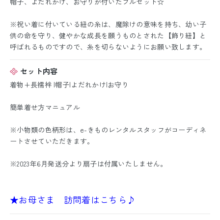
帽子、よだれかけ、お守りが付いたフルセット☆
※祝い着に付いている紐の糸は、魔除けの意味を持ち、幼い子
供の命を守り、健やかな成長を願うものとされた【飾り紐】と
呼ばれるものですので、糸を切らないようにお願い致します。
セット内容
着物+長襦袢 |帽子|よだれかけ|お守り
簡単着せ方マニュアル
※小物類の色柄形は、e-きものレンタルスタッフがコーディネ
ートさせていただきます。
※2023年6月発送分より扇子は付属いたしません。
★お母さま 訪問着はこちら♪