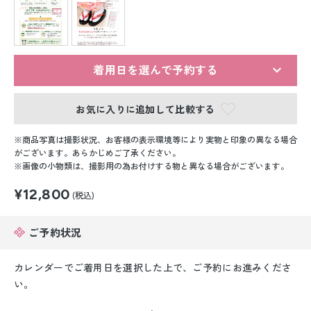
留袖レンタル
男性礼装レンタル
スーツレンタル
着用日を選んで予約する
色打掛&紋付袴レンタル
お気に入りに追加して比較する
白無垢&紋付袴レンタル
商品写真は撮影状況、お客様の表示環境等により実物と印象の異なる場合
がございます。あらかじめご了承ください。
画像の小物類は、撮影用の為お付けする物と異なる場合がございます。
引き振袖レンタル
¥12,800
(税込)
小物販売品
ご予約状況
カレンダーでご着用日を選択した上で、ご予約にお進みくださ
い。