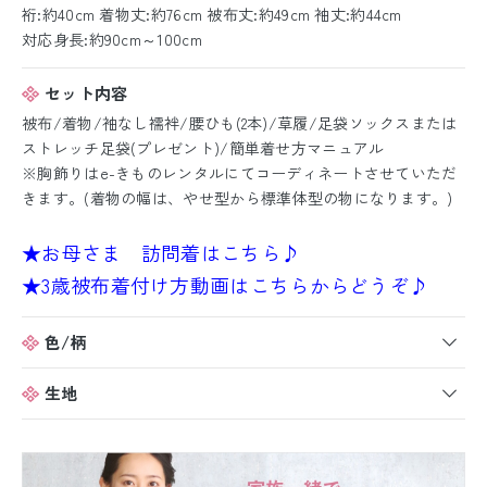
裄:約40cm 着物丈:約76cm 被布丈:約49cm 袖丈:約44cm
対応身長:約90cm～100cm
セット内容
被布/着物/袖なし襦袢/腰ひも(2本)/草履/足袋ソックスまたは
ストレッチ足袋(プレゼント)/簡単着せ方マニュアル
※胸飾りはe-きものレンタルにてコーディネートさせていただ
きます。(着物の幅は、やせ型から標準体型の物になります。)
★お母さま 訪問着はこちら♪
★3歳被布着付け方動画はこちらからどうぞ♪
色/柄
生地