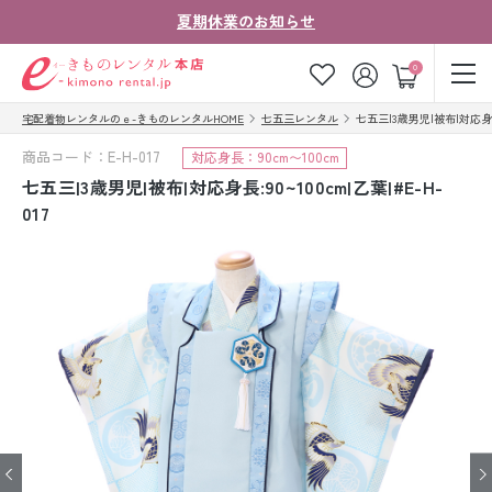
夏期休業のお知らせ
ゲスト
0
宅配着物レンタルのｅ-きものレンタルHOME
七五三レンタル
七五三|3歳男児|被布|対応身長:9
お気に入り
ログイン
カート
商品コード：E-H-017
対応身長：90cm〜100cm
ご利用ガイド
ご注文の流れ
七五三|3歳男児|被布|対応身長:90~100cm|乙葉|#E-H-
017
会社案内
よくあるご質問
きものコラム
お客様の声
法人・グループの
お問い合わせ
お客様はこちら
着物の種類から探す
七五三レンタル