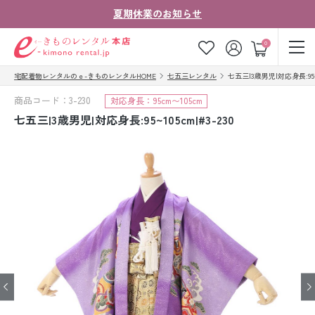
夏期休業のお知らせ
ゲスト
0
宅配着物レンタルのｅ-きものレンタルHOME
七五三レンタル
七五三|3歳男児|対応身長:95~10
お気に入り
ログイン
カート
商品コード：3-230
対応身長：95cm〜105cm
ご利用ガイド
ご注文の流れ
七五三|3歳男児|対応身長:95~105cm|#3-230
会社案内
よくあるご質問
きものコラム
お客様の声
法人・グループの
お問い合わせ
お客様はこちら
着物の種類から探す
七五三レンタル