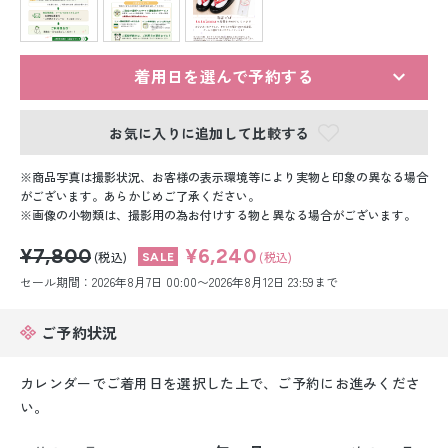
留袖レンタル
男性礼装レンタル
着用日を選んで予約する
スーツレンタル
お気に入りに追加して比較する
色打掛&紋付袴レンタル
商品写真は撮影状況、お客様の表示環境等により実物と印象の異なる場合
白無垢&紋付袴レンタル
がございます。あらかじめご了承ください。
画像の小物類は、撮影用の為お付けする物と異なる場合がございます。
引き振袖レンタル
¥7,800
¥6,240
(税込)
(税込)
セール期間：2026年8月7日 00:00〜2026年8月12日 23:59まで
小物販売品
ご予約状況
カレンダーでご着用日を選択した上で、ご予約にお進みくださ
い。