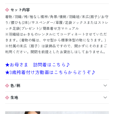
セット内容
着物/羽織/袴/袖なし襦袢/角帯/懐剣/羽織紐/末広(扇子)/お守
り/腰ひも(2本)/サスペンダー/草履/足袋ソックスまたはストレ
ッチ足袋(プレゼント)/簡単着せ方マニュアル
※羽織紐はe-きものレンタルにてコーディネートさせていただ
きます。(着物の幅は、やせ型から標準体型の物になります。)
※付属の末広（扇子）は装飾品ですので、開かずにそのままご
利用ください。開閉を前提としたお貸出しはしておりません。
★お母さま 訪問着はこちら♪
★3歳袴着付け方動画はこちらからどうぞ♪
色/柄
生地