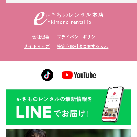
留袖レンタル
男性礼装レンタル
スーツレンタル
会社概要
プライバシーポリシー
色打掛&紋付袴レンタル
サイトマップ
特定商取引法に関する表示
白無垢&紋付袴レンタル
引き振袖レンタル
小物販売品