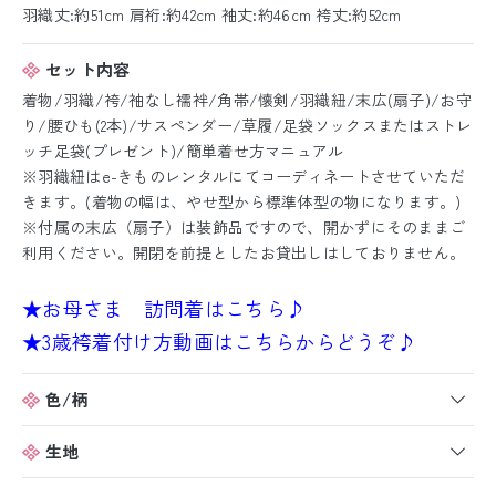
羽織丈:約51cm 肩裄:約42cm 袖丈:約46cm 袴丈:約52cm
セット内容
着物/羽織/袴/袖なし襦袢/角帯/懐剣/羽織紐/末広(扇子)/お守
り/腰ひも(2本)/サスペンダー/草履/足袋ソックスまたはストレ
ッチ足袋(プレゼント)/簡単着せ方マニュアル
※羽織紐はe-きものレンタルにてコーディネートさせていただ
きます。(着物の幅は、やせ型から標準体型の物になります。)
※付属の末広（扇子）は装飾品ですので、開かずにそのままご
利用ください。開閉を前提としたお貸出しはしておりません。
★お母さま 訪問着はこちら♪
★3歳袴着付け方動画はこちらからどうぞ♪
色/柄
生地