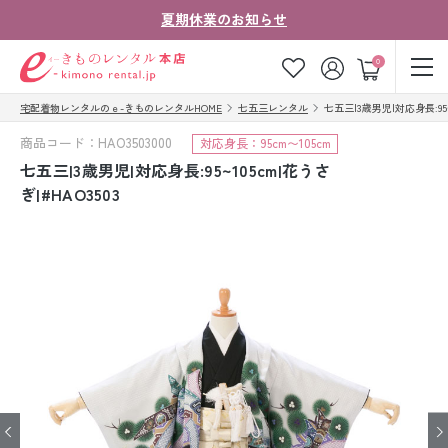
夏期休業のお知らせ
ゲスト
0
宅配着物レンタルのｅ-きものレンタルHOME
七五三レンタル
七五三|3歳男児|対応身長:95~1
お気に入り
ログイン
カート
商品コード：HAO3503000
対応身長：95cm〜105cm
ご利用ガイド
ご注文の流れ
七五三|3歳男児|対応身長:95~105cm|花うさ
ぎ|#HAO3503
会社案内
よくあるご質問
きものコラム
お客様の声
法人・グループの
お問い合わせ
お客様はこちら
着物の種類から探す
七五三レンタル