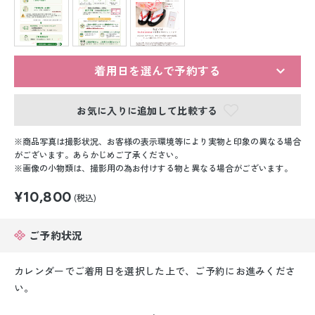
留袖レンタル
男性礼装レンタル
スーツレンタル
着用日を選んで予約する
色打掛&紋付袴レンタル
お気に入りに追加して比較する
白無垢&紋付袴レンタル
商品写真は撮影状況、お客様の表示環境等により実物と印象の異なる場合
がございます。あらかじめご了承ください。
画像の小物類は、撮影用の為お付けする物と異なる場合がございます。
引き振袖レンタル
¥10,800
(税込)
小物販売品
ご予約状況
カレンダーでご着用日を選択した上で、ご予約にお進みくださ
い。