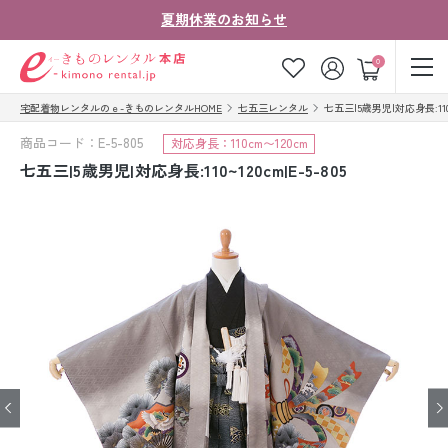
夏期休業のお知らせ
ゲスト
0
宅配着物レンタルのｅ-きものレンタルHOME
七五三レンタル
七五三|5歳男児|対応身長:110~1
お気に入り
ログイン
カート
商品コード：E-5-805
対応身長：110cm〜120cm
ご利用ガイド
ご注文の流れ
七五三|5歳男児|対応身長:110~120cm|E-5-805
会社案内
よくあるご質問
きものコラム
お客様の声
法人・グループの
お問い合わせ
お客様はこちら
着物の種類から探す
七五三レンタル