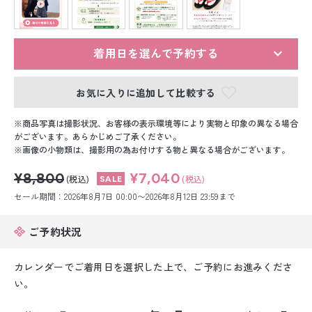
留袖レンタル
男性礼装レンタル
着用日を選んで予約する
スーツレンタル
お気に入りに追加して比較する
色打掛&紋付袴レンタル
商品写真は撮影状況、お客様の表示環境等により実物と印象の異なる場合
白無垢&紋付袴レンタル
がございます。あらかじめご了承ください。
画像の小物類は、撮影用の為お付けする物と異なる場合がございます。
引き振袖レンタル
¥8,800
¥7,040
(税込)
(税込)
セール期間：2026年8月7日 00:00〜2026年8月12日 23:59まで
小物販売品
ご予約状況
カレンダーでご着用日を選択した上で、ご予約にお進みくださ
い。