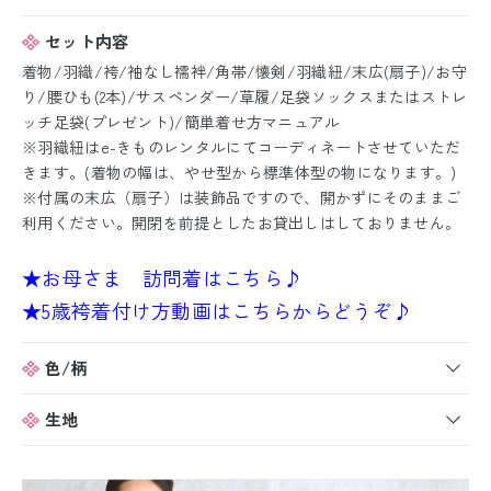
セット内容
着物/羽織/袴/袖なし襦袢/角帯/懐剣/羽織紐/末広(扇子)/お守
り/腰ひも(2本)/サスペンダー/草履/足袋ソックスまたはストレ
ッチ足袋(プレゼント)/簡単着せ方マニュアル
※羽織紐はe-きものレンタルにてコーディネートさせていただ
きます。(着物の幅は、やせ型から標準体型の物になります。)
※付属の末広（扇子）は装飾品ですので、開かずにそのままご
利用ください。開閉を前提としたお貸出しはしておりません。
★お母さま 訪問着はこちら♪
★5歳袴着付け方動画はこちらからどうぞ♪
色/柄
生地