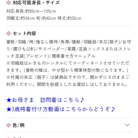
対応可能身長・サイズ
対応身長:約95cm～105cm
羽織丈:約54cm 裄:約42cm 袴丈:約52cm
セット内容
着物/羽織/袴/袖なし襦袢/角帯/懐剣/羽織紐/末広(扇子)/お守
り/腰ひも(2本)/サスペンダー/草履/足袋ソックスまたはストレ
ッチ足袋(プレゼント)/簡単着せ方マニュアル
※羽織紐はe-きものレンタルにてコーディネートさせていただ
きます。(着物の幅は、やせ型から標準体型の物になります。)
※付属の末広（扇子）は装飾品ですので、開かずにそのままご
利用ください。開閉を前提としたお貸出しはしておりません。
★お母さま 訪問着はこちら♪
★3歳袴着付け方動画はこちらからどうぞ♪
色/柄