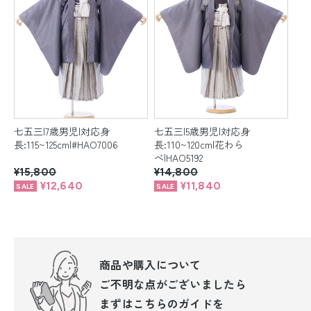
七五三|7歳男児|対応身
七五三|5歳男児|対応身
長:115~125cm|#HAO7006
長:110~120cm|花わら
べ|HAO5192
¥15,800
¥14,800
¥12,640
¥11,840
商品や購入について
ご不明な点が
ございましたら
まずはこちらのガイドを