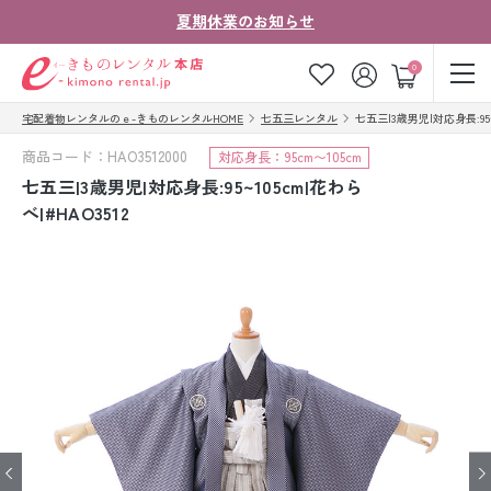
夏期休業のお知らせ
ゲスト
0
宅配着物レンタルのｅ-きものレンタルHOME
七五三レンタル
七五三|3歳男児|対応身長:95~1
お気に入り
ログイン
カート
商品コード：HAO3512000
対応身長：95cm〜105cm
ご利用ガイド
ご注文の流れ
七五三|3歳男児|対応身長:95~105cm|花わら
べ|#HAO3512
会社案内
よくあるご質問
きものコラム
お客様の声
法人・グループの
お問い合わせ
お客様はこちら
着物の種類から探す
七五三レンタル