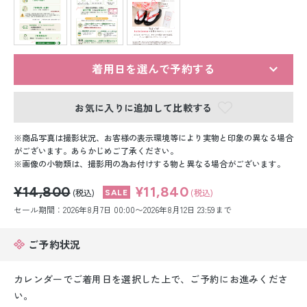
留袖レンタル
男性礼装レンタル
スーツレンタル
着用日を選んで予約する
色打掛&紋付袴レンタル
お気に入りに追加して比較する
白無垢&紋付袴レンタル
商品写真は撮影状況、お客様の表示環境等により実物と印象の異なる場合
がございます。あらかじめご了承ください。
画像の小物類は、撮影用の為お付けする物と異なる場合がございます。
引き振袖レンタル
¥14,800
¥11,840
(税込)
(税込)
小物販売品
セール期間：2026年8月7日 00:00〜2026年8月12日 23:59まで
ご予約状況
カレンダーでご着用日を選択した上で、ご予約にお進みくださ
い。