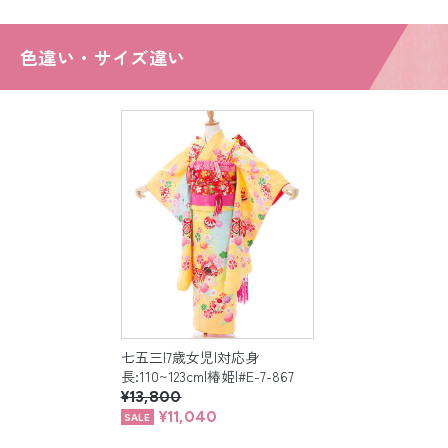
色違い・サイズ違い
七五三|7歳女児|対応身
長:110~123cm|椿姫|#E-7-867
¥13,800
¥11,040