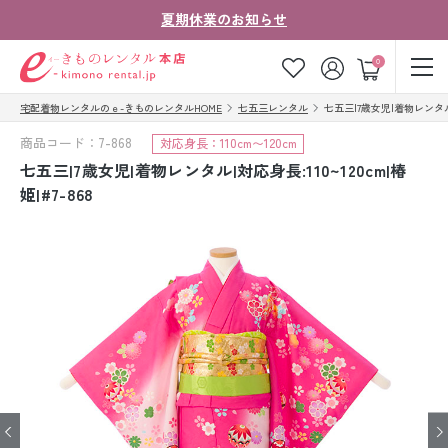
夏期休業のお知らせ
ゲスト
0
宅配着物レンタルのｅ-きものレンタルHOME
七五三レンタル
七五三|7歳女児|着物レンタル|対応
お気に入り
ログイン
カート
商品コード：7-868
対応身長：110cm〜120cm
ご利用ガイド
ご注文の流れ
七五三|7歳女児|着物レンタル|対応身長:110~120cm|椿
姫|#7-868
会社案内
よくあるご質問
きものコラム
お客様の声
法人・グループの
お問い合わせ
お客様はこちら
着物の種類から探す
七五三レンタル