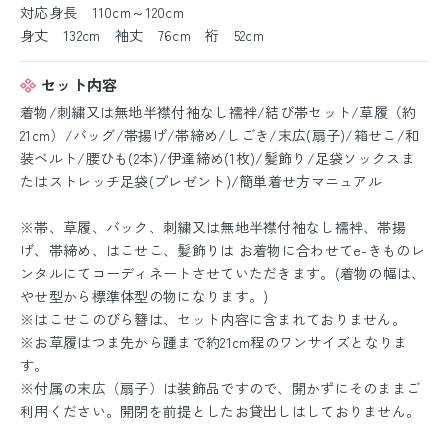
対応身長 110cm～120cm
身丈 132cm 袖丈 76cm 裄 52cm
セット内容
着物/刺繍又は無地半襟付袖なし襦袢/結び帯セット/草履（約
21cm）/バッグ/帯揚げ/帯締め/しごき/末広(扇子)/箱せこ/和
装ベルト/腰ひも(2本)/伊達締め(1枚)/髪飾り/足袋ソックスま
たはストレッチ足袋(プレゼント)/簡単着せ方マニュアル
※帯、草履、バック、刺繍又は無地半襟付袖なし襦袢、帯揚
げ、帯締め、はこせこ、髪飾りは お着物に合わせてe-きものレ
ンタルにてコーディネートさせていただきます。(着物の幅は、
やせ型から標準体型の物になります。)
※はこせこのびら簪は、セット内容に含まれておりません。
※お草履はつま先から踵まで約21cm程のワンサイズとなりま
す。
※付属の末広（扇子）は装飾品ですので、開かずにそのままご
利用ください。開閉を前提としたお貸出しはしておりません。