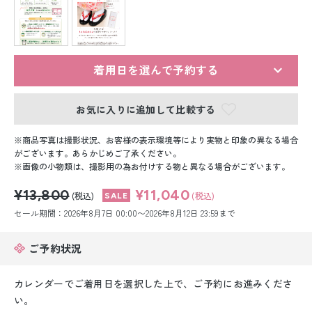
留袖レンタル
男性礼装レンタル
スーツレンタル
着用日を選んで予約する
色打掛&紋付袴レンタル
お気に入りに追加して比較する
白無垢&紋付袴レンタル
商品写真は撮影状況、お客様の表示環境等により実物と印象の異なる場合
がございます。あらかじめご了承ください。
画像の小物類は、撮影用の為お付けする物と異なる場合がございます。
引き振袖レンタル
¥13,800
¥11,040
(税込)
(税込)
小物販売品
セール期間：2026年8月7日 00:00〜2026年8月12日 23:59まで
ご予約状況
カレンダーでご着用日を選択した上で、ご予約にお進みくださ
い。