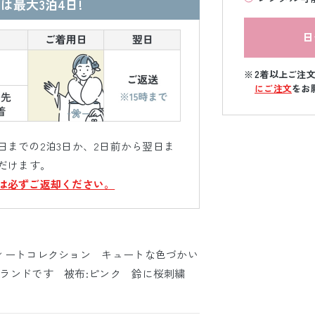
は最大3泊4日!
日
2着以上ご注
にご注文
をお
までの2泊3日か、2日前から翌日ま
だけます。
は必ずご返却ください。
ィートコレクション キュートな色づかい
ブランドです 被布:ピンク 鈴に桜刺繍