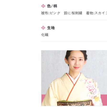
色/柄
被布:ピンク 鈴に桜刺繍 着物:スカイ
生地
化繊