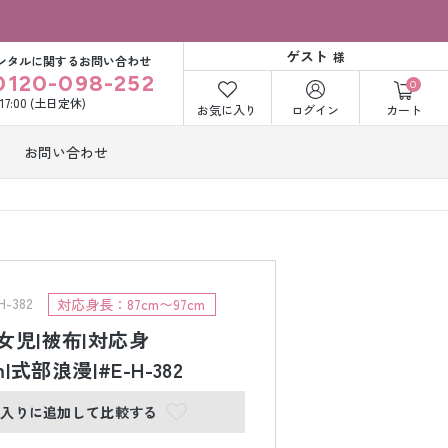
ゲスト
様
ンタルに関するお問い合わせ
0120-098-252
0
〜17:00 (土日定休)
お気に入り
ログイン
カート
お問い合わせ
訪問着・付下げ
着レンタル
レンタル
ビー洋装レン
紋付袴レンタル
ル
-382
対応身長：87cm〜97cm
女児|被布|対応身
m|式部浪漫|#E-H-382
打掛&紋付袴
白無垢&紋付袴
ンタル
レンタル
に入りに追加して比較する