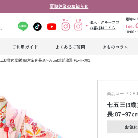
夏期休業のお知らせ
着物レ
法人・グループの
tel.
お客様はこちら
ル
10:00
ご利用ガイド
よくあるご質問
きものコラム
卒業式袴レンタ
三|3歳女児|被布|対応身長:87~97cm|式部浪漫|#E-H-382
振袖レンタル
産
ル
ジュニア着物レ
ジュニア洋装レ
ベ
ンタル
ンタル
タ
商品コード：E-H
七五三|3歳
男性礼装レンタ
長:87~97c
色
スーツレンタル
ル
レ
お気