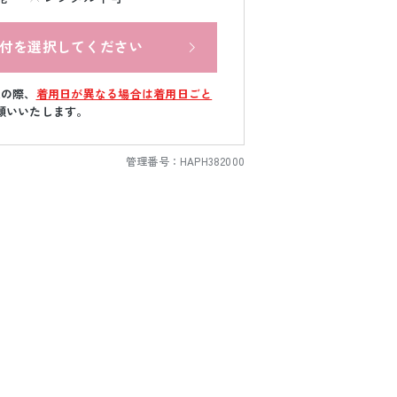
付を選択してください
文の際、
着用日が異なる場合は着用日ごと
願いいたします。
管理番号：
HAPH382000