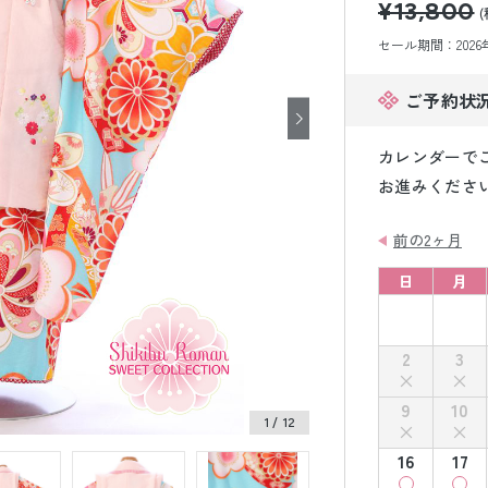
¥13,800
小物販売品
(
セール期間：2026年8
ご予約状
カレンダーで
お進みくださ
前の2ヶ月
日
月
2
3
9
10
1
/ 12
16
17