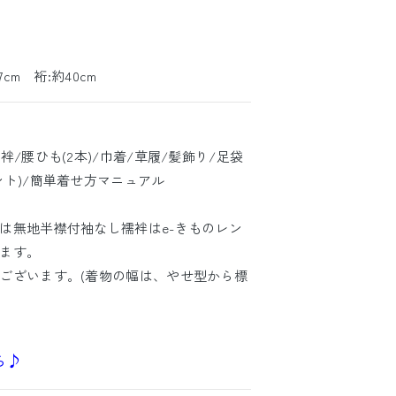
cm 裄:約40cm
/腰ひも(2本)/巾着/草履/髪飾り/足袋
ト)/簡単着せ方マニュアル
は無地半襟付袖なし襦袢はe-きものレン
ます。
ございます。(着物の幅は、やせ型から標
ら♪