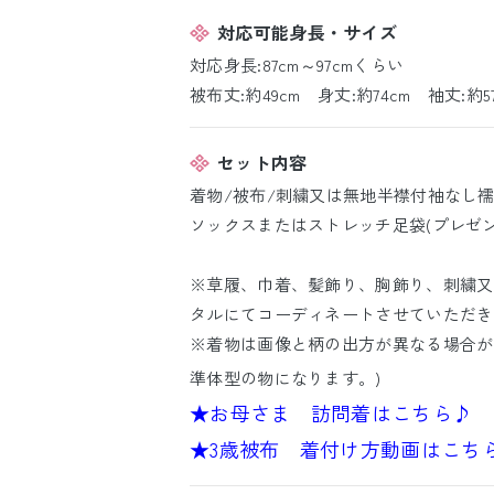
対応可能身長・サイズ
対応身長:87cm～97cmくらい
被布丈:約49cm 身丈:約74cm 袖丈:約57
セット内容
着物/被布/刺繍又は無地半襟付袖なし襦袢
ソックスまたはストレッチ足袋(プレゼン
※草履、巾着、髪飾り、胸飾り、刺繍又
タルにてコーディネートさせていただき
※着物は画像と柄の出方が異なる場合が
準体型の物になります。)
★お母さま 訪問着はこちら♪
★3歳被布 着付け方動画はこち