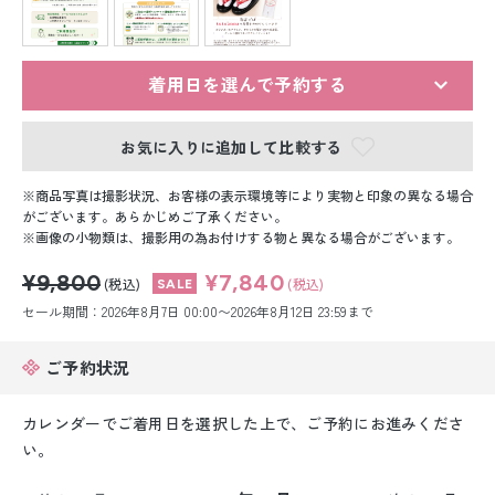
留袖レンタル
男性礼装レンタル
着用日を選んで予約する
スーツレンタル
お気に入りに追加して比較する
色打掛&紋付袴レンタル
商品写真は撮影状況、お客様の表示環境等により実物と印象の異なる場合
白無垢&紋付袴レンタル
がございます。あらかじめご了承ください。
画像の小物類は、撮影用の為お付けする物と異なる場合がございます。
引き振袖レンタル
¥9,800
¥7,840
(税込)
(税込)
セール期間：2026年8月7日 00:00〜2026年8月12日 23:59まで
小物販売品
ご予約状況
カレンダーでご着用日を選択した上で、ご予約にお進みくださ
い。