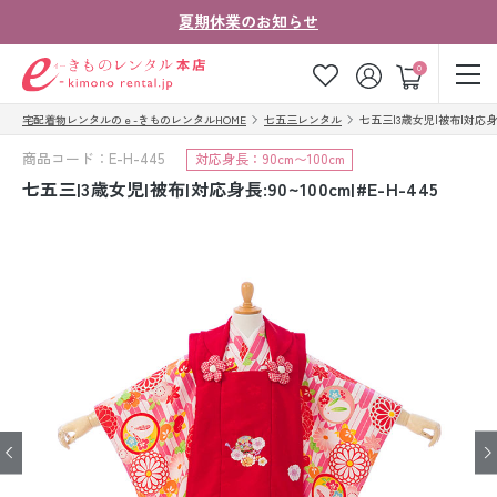
夏期休業のお知らせ
ゲスト
0
宅配着物レンタルのｅ-きものレンタルHOME
七五三レンタル
七五三|3歳女児|被布|対応身長:9
お気に入り
ログイン
カート
商品コード：E-H-445
対応身長：90cm〜100cm
ご利用ガイド
ご注文の流れ
七五三|3歳女児|被布|対応身長:90~100cm|#E-H-445
会社案内
よくあるご質問
きものコラム
お客様の声
法人・グループの
お問い合わせ
お客様はこちら
着物の種類から探す
七五三レンタル