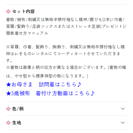
セット内容
着物/被布/刺繍又は無地半襟付袖なし襦袢/腰ひも(2本)/巾着/
草履/髪飾り/足袋ソックスまたはストレッチ足袋(プレゼント)/
簡単着せ方マニュアル
※草履、巾着、髪飾り、胸飾り、刺繍又は無地半襟付袖なし襦
袢はe-きものレンタルにてコーディネートさせていただきま
す。
※着物は画像と柄の出方が異なる場合がございます。(着物の幅
は、やせ型から標準体型の物になります。)
★お母さま 訪問着はこちら♪
★3歳被布 着付け方動画はこちら♪
色/柄
生地