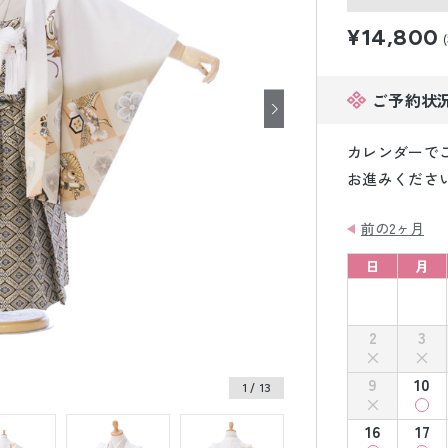
小物販売品
¥14,800
ご予約状
カレンダーで
お進みくださ
前の2ヶ月
日
月
2
3
9
10
1
/ 13
16
17