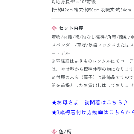
対応身長:95～105前後
裄:約42cm 袴丈:約50cm 羽織丈:約54cm
セット内容
着物/羽織/袴/袖なし襦袢/角帯/懐剣/羽
スペンダー/草履/足袋ソックスまたはス
ニュアル
※羽織紐はe-きものレンタルにてコー
は、やせ型から標準体型の物になります
※付属の末広（扇子）は装飾品ですので
閉を前提としたお貸出しはしておりませ
★お母さま 訪問着はこちら♪
★3歳袴着付け方動画はこちらか
色/柄