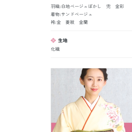
羽織:白地ベージュぼかし 兜 金彩
着物:サンドベージュ
袴:金 菱紋 金蘭
生地
化繊