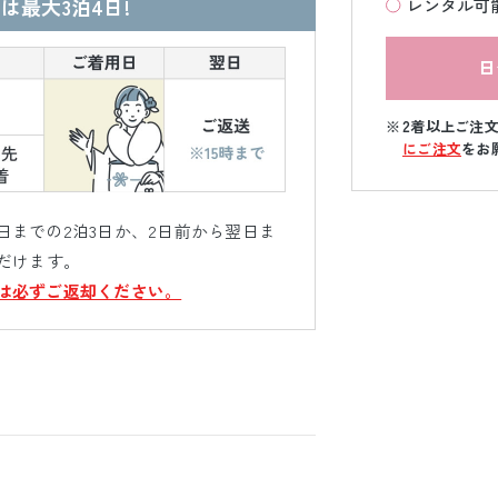
は最大3泊4日!
レンタル可
日
2着以上ご注
にご注文
をお
までの2泊3日か、2日前から翌日ま
だけます。
は必ずご返却ください。