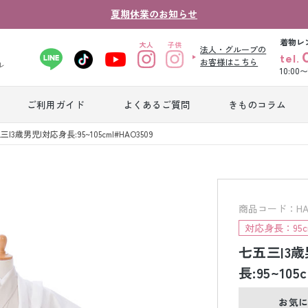
夏期休業のお知らせ
着物レ
法人・グループの
tel.
お客様はこちら
ル
10:00
ご利用ガイド
よくあるご質問
きものコラム
卒業式袴レンタ
三|3歳男児|対応身長:95~105cm|#HAO3509
振袖レンタル
産
ル
ジュニア着物レ
ジュニア洋装レ
ベ
ンタル
ンタル
タ
商品コード：HAO
対応身長：95c
七五三|3
男性礼装レンタ
色
スーツレンタル
ル
レ
長:95~105
お気