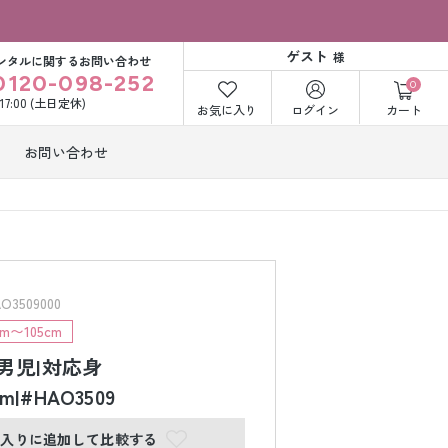
ゲスト
様
ンタルに関するお問い合わせ
0120-098-252
0
〜17:00 (土日定休)
お気に入り
ログイン
カート
お問い合わせ
訪問着・付下げ
着レンタル
レンタル
ビー洋装レン
紋付袴レンタル
ル
3509000
m〜105cm
歳男児|対応身
打掛&紋付袴
白無垢&紋付袴
ンタル
レンタル
cm|#HAO3509
に入りに追加して比較する