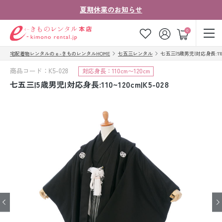
夏期休業のお知らせ
ゲスト
0
宅配着物レンタルのｅ-きものレンタルHOME
七五三レンタル
七五三|5歳男児|対応身長:110~1
お気に入り
ログイン
カート
商品コード：K5-028
対応身長：110cm〜120cm
ご利用ガイド
ご注文の流れ
七五三|5歳男児|対応身長:110~120cm|K5-028
会社案内
よくあるご質問
きものコラム
お客様の声
法人・グループの
お問い合わせ
お客様はこちら
着物の種類から探す
七五三レンタル