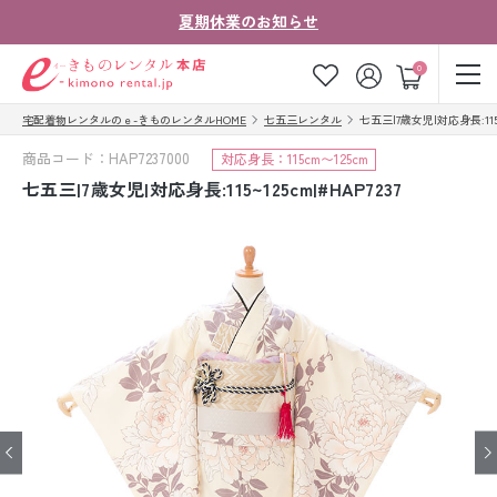
夏期休業のお知らせ
ゲスト
0
宅配着物レンタルのｅ-きものレンタルHOME
七五三レンタル
七五三|7歳女児|対応身長:115~1
お気に入り
ログイン
カート
商品コード：HAP7237000
対応身長：115cm〜125cm
ご利用ガイド
ご注文の流れ
七五三|7歳女児|対応身長:115~125cm|#HAP7237
会社案内
よくあるご質問
きものコラム
お客様の声
法人・グループの
お問い合わせ
お客様はこちら
着物の種類から探す
七五三レンタル