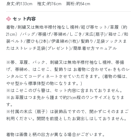
身丈:約133cm 袖丈:約76cm 肩裄:約54cm
セット内容
着物/刺繍又は無地半襟付袖なし襦袢/結び帯セット/草履（約
21cm）/バッグ/帯揚げ/帯締め/しごき/末広(扇子)/箱せこ/和
装ベルト/腰ひも(2本)/伊達締め(1枚)/髪飾り/足袋ソックスま
たはストレッチ足袋(プレゼント)/簡単着せ方マニュアル
※帯、草履、バック、刺繍又は無地半襟付袖なし襦袢、帯揚
げ、帯締め、はこせこ、髪飾りは お着物に合わせてe-きものレ
ンタルにてコーディネートさせていただきます。(着物の幅は、
やせ型から標準体型の物になります。)
※はこせこのびら簪は、セット内容に含まれておりません。
※お草履はつま先から踵まで約21cm程のワンサイズとなりま
す。
※付属の末広（扇子）は装飾品ですので、開かずにそのままご
利用ください。開閉を前提としたお貸出しはしておりません。
着物は画像と柄の出方が異なる場合がございます。