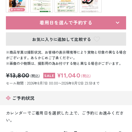
留袖レンタル
男性礼装レンタル
着用日を選んで予約する
スーツレンタル
お気に入りに追加して比較する
色打掛&紋付袴レンタル
商品写真は撮影状況、お客様の表示環境等により実物と印象の異なる場合
白無垢&紋付袴レンタル
がございます。あらかじめご了承ください。
画像の小物類は、撮影用の為お付けする物と異なる場合がございます。
引き振袖レンタル
¥13,800
¥11,040
(税込)
(税込)
セール期間：2026年8月7日 00:00〜2026年8月12日 23:59まで
小物販売品
ご予約状況
カレンダーでご着用日を選択した上で、ご予約にお進みくださ
い。