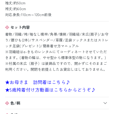
袖丈:約50cm
袴丈:約60cm
対応身長:110cm～120cm前後
セット内容
着物/羽織/袴/袖なし襦袢/角帯/懐剣/羽織紐/末広(扇子)/お守
り/腰ひも(2本)/サスペンダー/草履/足袋ソックスまたはストレ
ッチ足袋(プレゼント)/簡単着せ方マニュアル
※羽織紐はe-きものレンタルにてコーディネートさせていただ
きます。(着物の幅は、やせ型から標準体型の物になります。)
※付属の末広（扇子）は装飾品ですので、開かずにそのままご
利用ください。開閉を前提としたお貸出しはしておりません。
★お母さま 訪問着はこちら♪
★5歳袴着付け方動画はこちらからどうぞ♪
色/柄