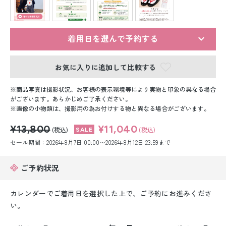
留袖レンタル
男性礼装レンタル
着用日を選んで予約する
スーツレンタル
お気に入りに追加して比較する
色打掛&紋付袴レンタル
商品写真は撮影状況、お客様の表示環境等により実物と印象の異なる場合
白無垢&紋付袴レンタル
がございます。あらかじめご了承ください。
画像の小物類は、撮影用の為お付けする物と異なる場合がございます。
引き振袖レンタル
¥13,800
¥11,040
(税込)
(税込)
セール期間：2026年8月7日 00:00〜2026年8月12日 23:59まで
小物販売品
ご予約状況
カレンダーでご着用日を選択した上で、ご予約にお進みくださ
い。