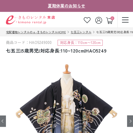
夏期休業のお知らせ
ゲスト
0
宅配着物レンタルのｅ-きものレンタルHOME
七五三レンタル
七五三|5歳男児|対応身長:110~1
お気に入り
ログイン
カート
商品コード：HAO5249000
対応身長：110cm〜120cm
ご利用ガイド
ご注文の流れ
七五三|5歳男児|対応身長:110~120cm|HAO5249
会社案内
よくあるご質問
きものコラム
お客様の声
法人・グループの
お問い合わせ
お客様はこちら
着物の種類から探す
七五三レンタル