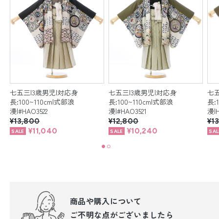
七五三|3歳男児|対応身
七五三|3歳男児|対応身
七五
長:100~110cm|式部浪
長:100~110cm|式部浪
長:
漫|#HAO3522
漫|#HAO3521
漫|H
¥13,800
¥12,800
¥1
¥11,040
¥10,240
商品や購入について
ご不明な点が
ございましたら