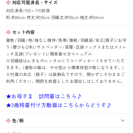
対応可能身長・サイズ
対応身長:100～110前後
裄:約45cm 袴丈:約55cm 羽織丈:約55cm 袖丈:約46cm
セット内容
着物/羽織/袴/袖なし襦袢/角帯/懐剣/羽織紐/末広(扇子)/お守
り/腰ひも(2本)/サスペンダー/草履/足袋ソックスまたはストレ
ッチ足袋(プレゼント)/簡単着せ方マニュアル
※羽織紐はe-きものレンタルにてコーディネートさせていただ
きます。(着物の幅は、やせ型から標準体型の物になります。)
※付属の末広（扇子）は装飾品ですので、開かずにそのままご
利用ください。開閉を前提としたお貸出しはしておりません。
★お母さま 訪問着はこちら♪
★3歳袴着付け方動画はこちらからどうぞ♪
色/柄