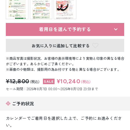
留袖レンタル
男性礼装レンタル
スーツレンタル
着用日を選んで予約する
色打掛&紋付袴レンタル
お気に入りに追加して比較する
白無垢&紋付袴レンタル
商品写真は撮影状況、お客様の表示環境等により実物と印象の異なる場合
がございます。あらかじめご了承ください。
画像の小物類は、撮影用の為お付けする物と異なる場合がございます。
引き振袖レンタル
¥12,800
¥10,240
(税込)
(税込)
小物販売品
セール期間：2026年8月7日 00:00〜2026年8月12日 23:59まで
ご予約状況
カレンダーでご着用日を選択した上で、ご予約にお進みくださ
い。