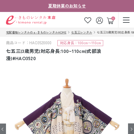
夏期休業のお知らせ
ゲスト
0
宅配着物レンタルのｅ-きものレンタルHOME
七五三レンタル
七五三|3歳男児|対応身長:100~
お気に入り
ログイン
カート
商品コード：HAO3520000
対応身長：100cm〜110cm
ご利用ガイド
ご注文の流れ
七五三|3歳男児|対応身長:100~110cm|式部浪
漫|#HAO3520
会社案内
よくあるご質問
きものコラム
お客様の声
法人・グループの
お問い合わせ
お客様はこちら
着物の種類から探す
七五三レンタル