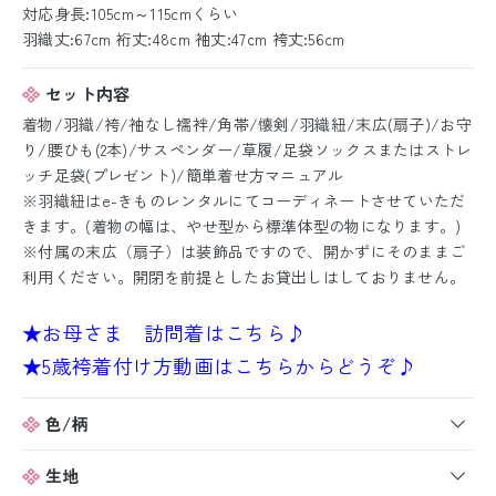
対応身長:105cm～115cmくらい
羽織丈:67cm 裄丈:48cm 袖丈:47cm 袴丈:56cm
セット内容
着物/羽織/袴/袖なし襦袢/角帯/懐剣/羽織紐/末広(扇子)/お守
り/腰ひも(2本)/サスペンダー/草履/足袋ソックスまたはストレ
ッチ足袋(プレゼント)/簡単着せ方マニュアル
※羽織紐はe-きものレンタルにてコーディネートさせていただ
きます。(着物の幅は、やせ型から標準体型の物になります。)
※付属の末広（扇子）は装飾品ですので、開かずにそのままご
利用ください。開閉を前提としたお貸出しはしておりません。
★お母さま 訪問着はこちら♪
★5歳袴着付け方動画はこちらからどうぞ♪
色/柄
生地