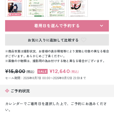
留袖レンタル
男性礼装レンタル
スーツレンタル
着用日を選んで予約する
色打掛&紋付袴レンタル
お気に入りに追加して比較する
白無垢&紋付袴レンタル
商品写真は撮影状況、お客様の表示環境等により実物と印象の異なる場合
がございます。あらかじめご了承ください。
画像の小物類は、撮影用の為お付けする物と異なる場合がございます。
引き振袖レンタル
¥15,800
¥12,640
(税込)
(税込)
小物販売品
セール期間：2026年8月7日 00:00〜2026年8月12日 23:59まで
ご予約状況
カレンダーでご着用日を選択した上で、ご予約にお進みくださ
い。