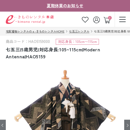
夏期休業のお知らせ
ゲスト
0
宅配着物レンタルのｅ-きものレンタルHOME
七五三レンタル
七五三|5歳男児|対応身長:105~11
お気に入り
ログイン
カート
商品コード：HAO5159000
対応身長：105cm〜115cm
ご利用ガイド
ご注文の流れ
七五三|5歳男児|対応身長:105~115cm|Modern
Antenna|HAO5159
会社案内
よくあるご質問
きものコラム
お客様の声
法人・グループの
お問い合わせ
お客様はこちら
着物の種類から探す
七五三レンタル