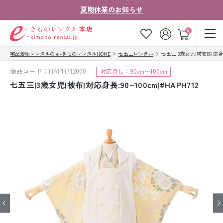
夏期休業のお知らせ
ゲスト
0
宅配着物レンタルのｅ-きものレンタルHOME
七五三レンタル
七五三|3歳女児|被布|対応身長:9
お気に入り
ログイン
カート
商品コード：HAPH712000
対応身長：90cm〜100cm
ご利用ガイド
ご注文の流れ
七五三|3歳女児|被布|対応身長:90~100cm|#HAPH712
会社案内
よくあるご質問
きものコラム
お客様の声
法人・グループの
お問い合わせ
お客様はこちら
着物の種類から探す
七五三レンタル