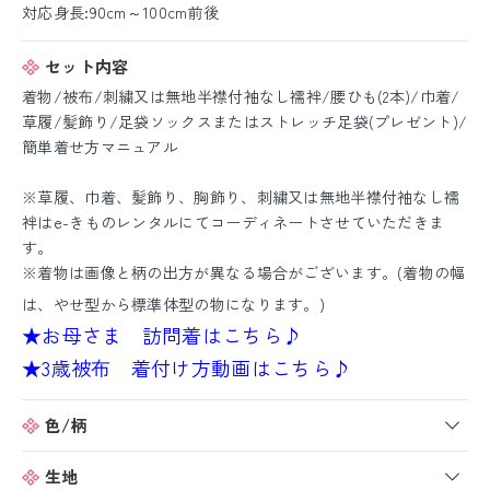
対応身長:90cm～100cm前後
セット内容
着物/被布/刺繍又は無地半襟付袖なし襦袢/腰ひも(2本)/巾着/
草履/髪飾り/足袋ソックスまたはストレッチ足袋(プレゼント)/
簡単着せ方マニュアル
※草履、巾着、髪飾り、胸飾り、刺繍又は無地半襟付袖なし襦
袢はe-きものレンタルにてコーディネートさせていただきま
す。
※着物は画像と柄の出方が異なる場合がございます。(着物の幅
は、やせ型から標準体型の物になります。)
★お母さま 訪問着はこちら♪
★3歳被布 着付け方動画はこちら♪
色/柄
生地