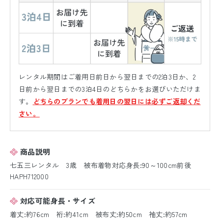
レンタル期間はご着用日前日から翌日までの2泊3日か、2
日前から翌日までの3泊4日のどちらかをお選びいただけま
す。
どちらのプランでも着用日の翌日には必ずご返却くだ
さい。
商品説明
七五三レンタル 3歳 被布着物対応身長:90～100cm前後
HAPH712000
対応可能身長・サイズ
着丈:約76cm 裄:約41cm 被布丈:約50cm 袖丈:約57cm