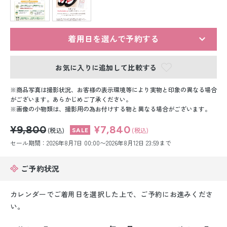
留袖レンタル
男性礼装レンタル
着用日を選んで予約する
スーツレンタル
お気に入りに追加して比較する
色打掛&紋付袴レンタル
商品写真は撮影状況、お客様の表示環境等により実物と印象の異なる場合
白無垢&紋付袴レンタル
がございます。あらかじめご了承ください。
画像の小物類は、撮影用の為お付けする物と異なる場合がございます。
引き振袖レンタル
¥9,800
¥7,840
(税込)
(税込)
セール期間：2026年8月7日 00:00〜2026年8月12日 23:59まで
小物販売品
ご予約状況
カレンダーでご着用日を選択した上で、ご予約にお進みくださ
い。