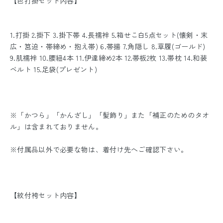
【色打掛セット内容】
1.打掛 2.掛下 3.掛下帯 4.長襦袢 5.箱せこ白5点セット(懐剣・末
広・筥迫・帯締め・抱え帯) 6.帯揚 7.角隠し 8.草履(ゴールド)
9.肌襦袢 10.腰紐4本 11.伊達締め2本 12.帯板2枚 13.帯枕 14.和装
ベルト 15.足袋(プレゼント)
※「かつら」「かんざし」「髪飾り」また「補正のためのタオ
ル」は含まれておりません。
※付属品以外で必要な物は、着付け先へご確認下さい。
【紋付袴セット内容】