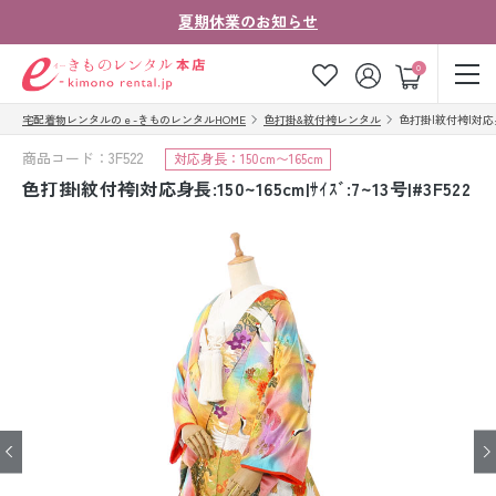
夏期休業のお知らせ
ゲスト
0
宅配着物レンタルのｅ-きものレンタルHOME
色打掛&紋付袴レンタル
色打掛|紋付袴|対応身長:1
お気に入り
ログイン
カート
商品コード：3F522
対応身長：150cm〜165cm
ご利用ガイド
ご注文の流れ
色打掛|紋付袴|対応身長:150~165cm|ｻｲｽﾞ:7~13号|#3F522
会社案内
よくあるご質問
きものコラム
お客様の声
法人・グループの
お問い合わせ
お客様はこちら
着物の種類から探す
七五三レンタル