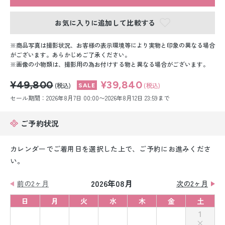
留袖レンタル
お気に入りに追加して比較する
男性礼装レンタル
商品写真は撮影状況、お客様の表示環境等により実物と印象の異なる場合
スーツレンタル
がございます。あらかじめご了承ください。
画像の小物類は、撮影用の為お付けする物と異なる場合がございます。
色打掛&紋付袴レンタル
¥49,800
¥39,840
(税込)
(税込)
白無垢&紋付袴レンタル
セール期間：2026年8月7日 00:00〜2026年8月12日 23:59まで
引き振袖レンタル
ご予約状況
小物販売品
カレンダーでご着用日を選択した上で、ご予約にお進みくださ
い。
2026年08月
前の2ヶ月
次の2ヶ月
日
月
火
水
木
金
土
1