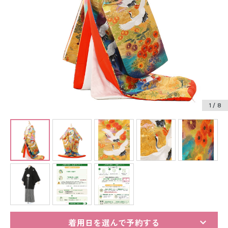
振袖レンタル
卒業式袴レンタル
産着レンタル
訪問着・付下げレンタル
ベビー着物レンタル
1
/ 8
ジュニア着物レンタル
ジュニア洋装レンタル
ベビー洋装レンタル
紋付袴レンタル
着用日を選んで予約する