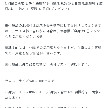
1.羽織 2.着物 3.袴 4.長襦袢 5.羽織紐 6.角帯 7.白扇 8.肌襦袢 9.腰
紐2本 10.衿芯 11.草履 12.足袋(プレゼント)
※付属品の肌襦袢は対応身長を参考にしてお付けしております
ので、サイズ幅が合わない場合は、お客様ご自身でU首シャツ
などご用意くださいませ。
※基本的には、化繊でのご用意となりますが、在庫により正絹
でのご用意となる場合がございます。
※付属品以外で必要な物は、着付け先へご確認下さい。
ウエストサイズ:60～100cmまで
ご身長160cm～180cmまで(ご身長に合わせた羽織袴をご用意い
たします)