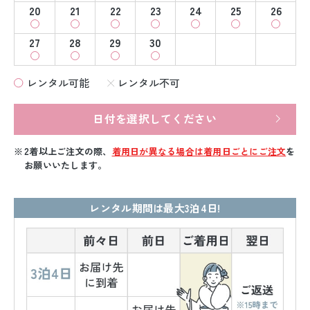
20
21
22
23
24
25
26
27
28
29
30
レンタル可能
レンタル不可
日付を選択してください
2着以上ご注文の際、
着用日が異なる場合は着用日ごとにご注文
を
お願いいたします。
レンタル期間は最大3泊4日!