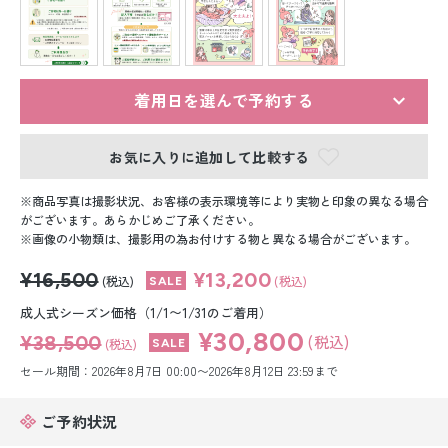
留袖レンタル
男性礼装レンタル
スーツレンタル
着用日を選んで予約する
色打掛&紋付袴レンタル
お気に入りに追加して比較する
白無垢&紋付袴レンタル
商品写真は撮影状況、お客様の表示環境等により実物と印象の異なる場合
がございます。あらかじめご了承ください。
画像の小物類は、撮影用の為お付けする物と異なる場合がございます。
引き振袖レンタル
¥16,500
¥13,200
(税込)
(税込)
小物販売品
成人式シーズン価格（1/1〜1/31のご着用）
¥30,800
¥38,500
(税込)
(税込)
セール期間：2026年8月7日 00:00〜2026年8月12日 23:59まで
ご予約状況