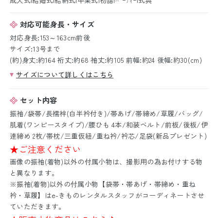
対応可能身長・サイズ
対応身長:153～163cm前後
サイズ:13号まで
(約)身丈:約164 裄丈:約68 袖丈:約105 前幅:約24 後幅:約30(cm)
サイズについて詳しくはこちら
セット内容
振袖/袋帯/長襦袢(白半衿付き)/帯あげ/帯締め/草履/バッグ/
肌着(ワンピースタイプ)/腰ひも 4本/和装ベルト/前板/後板/伊
逹締め 2枚/帯枕/三重仮紐/重ね衿/衿芯/足袋(新品プレゼント)
★ご注意ください
画像の振袖(着物)以外の付属小物は、撮影用の為お付けする物
と異なります。
※振袖(着物)以外の付属小物【袋帯・帯あげ・帯締め・重ね
衿・草履】はe-きものレンタルスタッフがコーディネートさせ
ていただきます。