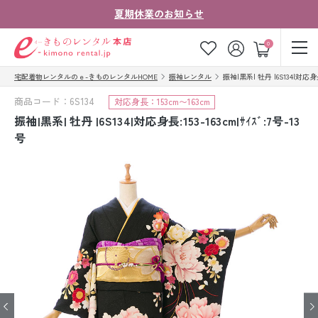
夏期休業のお知らせ
ゲスト
0
宅配着物レンタルのｅ-きものレンタルHOME
振袖レンタル
振袖|黒系| 牡丹 |6S134|対応身長:
お気に入り
ログイン
カート
商品コード：6S134
対応身長：153cm〜163cm
ご利用ガイド
ご注文の流れ
振袖|黒系| 牡丹 |6S134|対応身長:153-163cm|ｻｲｽﾞ:7号-13
号
会社案内
よくあるご質問
きものコラム
お客様の声
法人・グループの
お問い合わせ
お客様はこちら
着物の種類から探す
七五三レンタル