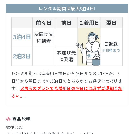
レンタル期間は最大3泊4日!
レンタル期間はご着用日前日から翌日までの2泊3日か、2
日前から翌日までの3泊4日のどちらかをお選びいただけま
す。
どちらのプランでも着用日の翌日には必ずご返却くだ
さい。
商品説明
振袖ﾚﾝﾀﾙ
成人式|結婚式|結納式|卒業式|初詣|ﾊﾟｰﾃｨｰ|式典