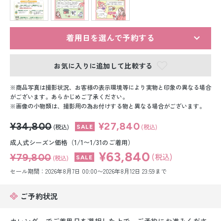
留袖レンタル
男性礼装レンタル
着用日を選んで予約する
スーツレンタル
お気に入りに追加して比較する
色打掛&紋付袴レンタル
商品写真は撮影状況、お客様の表示環境等により実物と印象の異なる場合
白無垢&紋付袴レンタル
がございます。あらかじめご了承ください。
画像の小物類は、撮影用の為お付けする物と異なる場合がございます。
引き振袖レンタル
¥34,800
¥27,840
(税込)
(税込)
小物販売品
成人式シーズン価格（1/1〜1/31のご着用）
¥63,840
¥79,800
(税込)
(税込)
セール期間：2026年8月7日 00:00〜2026年8月12日 23:59まで
ご予約状況