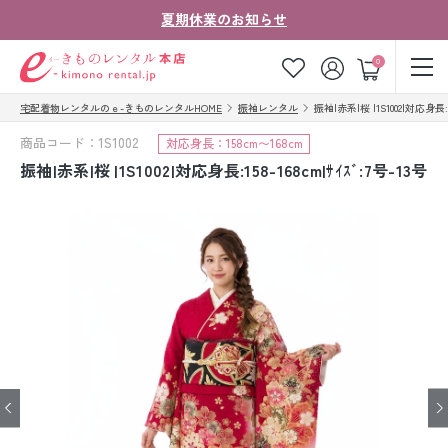
夏期休業のお知らせ
ゲスト
0
宅配着物レンタルのｅ-きものレンタルHOME
振袖レンタル
振袖|赤系|桜 |1S1002|対応身長:15
お気に入り
ログイン
カート
商品コード：1S1002
対応身長：158cm〜168cm
ご利用ガイド
ご注文の流れ
振袖|赤系|桜 |1S1002|対応身長:158-168cm|ｻｲｽﾞ:7号-13号
会社案内
よくあるご質問
きものコラム
お客様の声
法人・グループの
お問い合わせ
お客様はこちら
着物の種類から探す
七五三レンタル