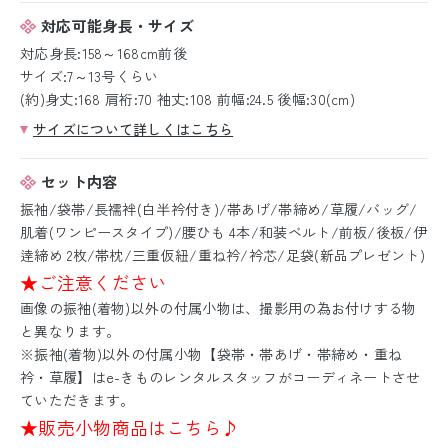
対応可能身長・サイズ
対応身長:158～168cm前後
サイズ:7～13号くらい
(約)身丈:168 肩裄:70 袖丈:108 前幅:24.5 後幅:30(cm)
サイズについて詳しくはこちら
セット内容
振袖/袋帯/長襦袢(白半衿付き)/帯あげ/帯締め/草履/バッグ/
肌着(ワンピースタイプ)/腰ひも 4本/和装ベルト/前板/後板/伊
逹締め 2枚/帯枕/三重仮紐/重ね衿/衿芯/足袋(新品プレゼント)
★ご注意ください
画像の振袖(着物)以外の付属小物は、撮影用の為お付けする物
と異なります。
※振袖(着物)以外の付属小物【袋帯・帯あげ・帯締め・重ね
衿・草履】はe-きものレンタルスタッフがコーディネートさせ
ていただきます。
★販売小物商品はこちら♪