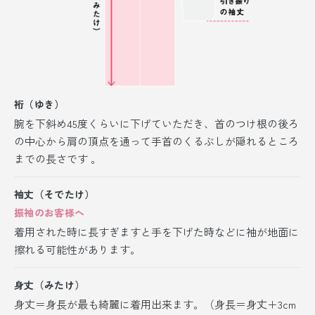
裄（ゆき）
腕を下斜め45度くらいに下げていただき、首のつけ根の後ろ
の中心から肩の頂点を通って手首のくるぶしが隠れるところ
までの長さです 。
袖丈（そでたけ）
振袖のお客様へ
着用された時に長すぎますと手を下げた時などに袖が地面に
擦れる可能性があります。
身丈（みたけ）
身丈＝身長が最も綺麗に着用出来ます。（身長＝身丈＋3cm