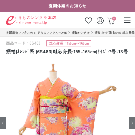
夏期休業のお知らせ
ゲスト
0
宅配着物レンタルのｅ-きものレンタルHOME
振袖レンタル
振袖|ｵﾚﾝｼﾞ系 |6S483|対応身長:1
お気に入り
ログイン
カート
商品コード：6S483
対応身長：155cm〜165cm
ご利用ガイド
ご注文の流れ
振袖|ｵﾚﾝｼﾞ系 |6S483|対応身長:155-165cm|ｻｲｽﾞ:7号-13号
会社案内
よくあるご質問
きものコラム
お客様の声
法人・グループの
お問い合わせ
お客様はこちら
着物の種類から探す
七五三レンタル