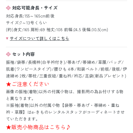
対応可能身長・サイズ
対応身長:155～165cm前後
サイズ:7～13号くらい
(約)身丈:165 肩裄:69 袖丈:108 前幅:24.5 後幅:30.5(cm)
サイズについて詳しくはこちら
セット内容
振袖/袋帯/長襦袢(白半衿付き)/帯あげ/帯締め/草履/バッグ/
肌着(ワンピースタイプ)/腰ひも 4本/和装ベルト/前板/後板/伊
逹締め 2枚/帯枕/三重仮紐/重ね衿/衿芯/足袋(新品プレゼント)
★ご注意ください
画像の振袖(着物)以外の付属小物は、撮影用の為お付けする物
と異なります。
※振袖(着物)以外の付属小物【袋帯・帯あげ・帯締め・重ね
衿・草履】はe-きものレンタルスタッフがコーディネートさせ
ていただきます。
★販売小物商品はこちら♪