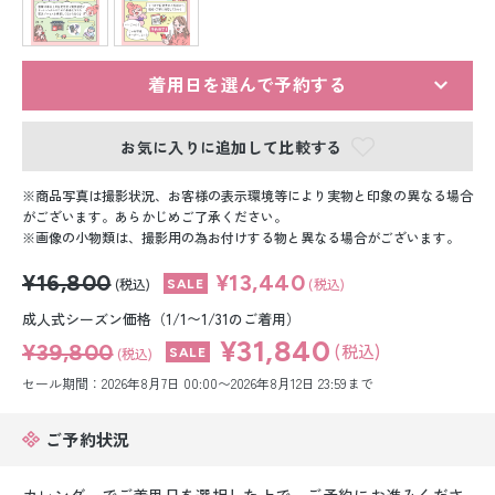
留袖レンタル
男性礼装レンタル
着用日を選んで予約する
スーツレンタル
お気に入りに追加して比較する
色打掛&紋付袴レンタル
商品写真は撮影状況、お客様の表示環境等により実物と印象の異なる場合
白無垢&紋付袴レンタル
がございます。あらかじめご了承ください。
画像の小物類は、撮影用の為お付けする物と異なる場合がございます。
引き振袖レンタル
¥16,800
¥13,440
(税込)
(税込)
小物販売品
成人式シーズン価格（1/1〜1/31のご着用）
¥31,840
¥39,800
(税込)
(税込)
セール期間：2026年8月7日 00:00〜2026年8月12日 23:59まで
ご予約状況