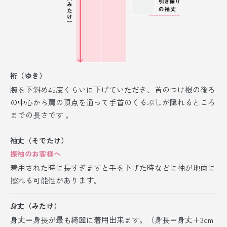
裄（ゆき）
腕を下斜め45度くらいに下げていただき、首のつけ根の後ろ
の中心から肩の頂点を通って手首のくるぶしが隠れるところ
までの長さです 。
袖丈（そでたけ）
振袖のお客様へ
着用された時に長すぎますと手を下げた時などに袖が地面に
擦れる可能性があります。
身丈（みたけ）
身丈＝身長が最も綺麗に着用出来ます。（身長＝身丈＋3cm