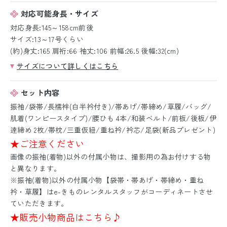
対応可能身長・サイズ
対応身長:145～158cm前後
サイズ:13～17号くらい
(約)身丈:165 肩裄:66 袖丈:106 前幅:26.5 後幅:32(cm)
サイズについて詳しくはこちら
セット内容
振袖/袋帯/長襦袢(白半衿付き)/帯あげ/帯締め/草履/バッグ/
肌着(ワンピースタイプ)/腰ひも 4本/和装ベルト/前板/後板/伊
逹締め 2枚/帯枕/三重仮紐/重ね衿/衿芯/足袋(新品プレゼント)
★ご注意ください
画像の振袖(着物)以外の付属小物は、撮影用の為お付けする物
と異なります。
※振袖(着物)以外の付属小物【袋帯・帯あげ・帯締め・重ね
衿・草履】はe-きものレンタルスタッフがコーディネートさせ
ていただきます。
★販売小物商品はこちら♪