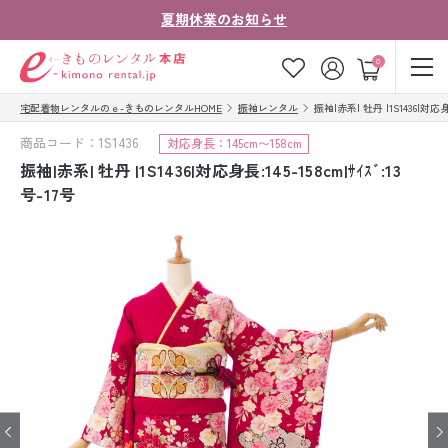
夏期休業のお知らせ
ゲスト
0
宅配着物レンタルのｅ-きものレンタルHOME
振袖レンタル
振袖|赤系| 牡丹 |1S1436|対応身長:
お気に入り
ログイン
カート
商品コード：1S1436
対応身長：145cm〜158cm
ご利用ガイド
ご注文の流れ
振袖|赤系| 牡丹 |1S1436|対応身長:145-158cm|ｻｲｽﾞ:13
号-17号
会社案内
よくあるご質問
きものコラム
お客様の声
法人・グループの
お問い合わせ
お客様はこちら
着物の種類から探す
七五三レンタル