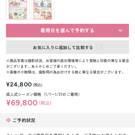
留袖レンタル
男性礼装レンタル
スーツレンタル
着用日を選んで予約する
色打掛&紋付袴レンタル
お気に入りに追加して比較する
白無垢&紋付袴レンタル
商品写真は撮影状況、お客様の表示環境等により実物と印象の異なる場合
がございます。あらかじめご了承ください。
画像の小物類は、撮影用の為お付けする物と異なる場合がございます。
引き振袖レンタル
¥24,800
(税込)
小物販売品
成人式シーズン価格（1/1〜1/31のご着用）
¥69,800
(税込)
ご予約状況