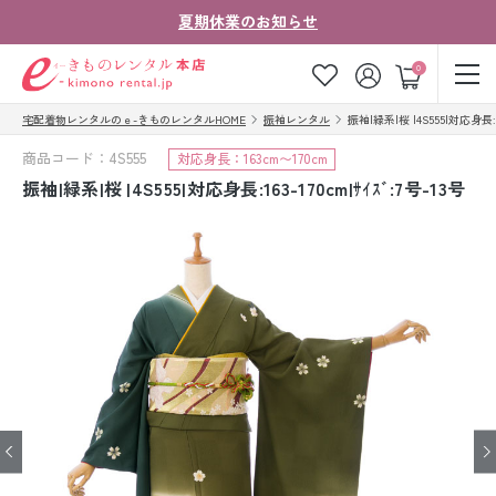
夏期休業のお知らせ
ゲスト
0
宅配着物レンタルのｅ-きものレンタルHOME
振袖レンタル
振袖|緑系|桜 |4S555|対応身長:16
お気に入り
ログイン
カート
商品コード：4S555
対応身長：163cm〜170cm
ご利用ガイド
ご注文の流れ
振袖|緑系|桜 |4S555|対応身長:163-170cm|ｻｲｽﾞ:7号-13号
会社案内
よくあるご質問
きものコラム
お客様の声
法人・グループの
お問い合わせ
お客様はこちら
着物の種類から探す
七五三レンタル