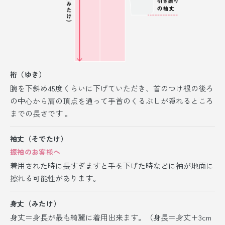
裄（ゆき）
腕を下斜め45度くらいに下げていただき、首のつけ根の後ろ
の中心から肩の頂点を通って手首のくるぶしが隠れるところ
までの長さです 。
袖丈（そでたけ）
振袖のお客様へ
着用された時に長すぎますと手を下げた時などに袖が地面に
擦れる可能性があります。
身丈（みたけ）
身丈＝身長が最も綺麗に着用出来ます。（身長＝身丈＋3cm