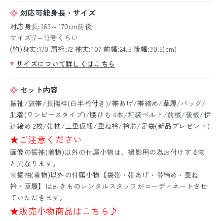
対応可能身長・サイズ
対応身長:163～170cm前後
サイズ:7～13号くらい
(約)身丈:170 肩裄:72 袖丈:107 前幅:24.5 後幅:30.5(cm)
サイズについて詳しくはこちら
セット内容
振袖/袋帯/長襦袢(白半衿付き)/帯あげ/帯締め/草履/バッグ/
肌着(ワンピースタイプ)/腰ひも 4本/和装ベルト/前板/後板/伊
逹締め 2枚/帯枕/三重仮紐/重ね衿/衿芯/足袋(新品プレゼント)
★ご注意ください
画像の振袖(着物)以外の付属小物は、撮影用の為お付けする物
と異なります。
※振袖(着物)以外の付属小物【袋帯・帯あげ・帯締め・重ね
衿・草履】はe-きものレンタルスタッフがコーディネートさせ
ていただきます。
★販売小物商品はこちら♪