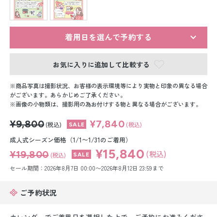
留袖レンタル
男性礼装レンタル
着用日を選んで予約する
スーツレンタル
お気に入りに追加して比較する
色打掛&紋付袴レンタル
商品写真は撮影状況、お客様の表示環境等により実物と印象の異なる場合
白無垢&紋付袴レンタル
がございます。あらかじめご了承ください。
画像の小物類は、撮影用の為お付けする物と異なる場合がございます。
引き振袖レンタル
¥9,800
¥7,840
(税込)
(税込)
小物販売品
成人式シーズン価格（1/1〜1/31のご着用）
¥15,840
¥19,800
(税込)
(税込)
セール期間：2026年8月7日 00:00〜2026年8月12日 23:59まで
ご予約状況