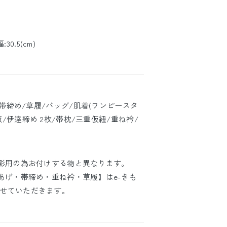
:30.5(cm)
/帯締め/草履/バッグ/肌着(ワンピースタ
板/伊逹締め 2枚/帯枕/三重仮紐/重ね衿/
撮影用の為お付けする物と異なります。
あげ・帯締め・重ね衿・草履】はe-きも
せていただきます。