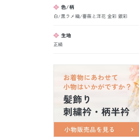
色/柄
白/黒ラメ織/薔薇と洋花 金彩 銀彩
生地
正絹