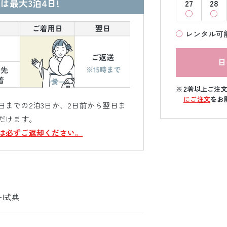
は最大3泊4日!
27
28
レンタル可
日
2着以上ご注
にご注文
をお
までの2泊3日か、2日前から翌日ま
だけます。
は必ずご返却ください。
ｰ|式典