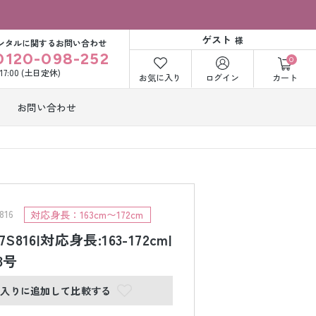
ゲスト
様
ンタルに関するお問い合わせ
0120-098-252
0
〜17:00 (土日定休)
お気に入り
ログイン
カート
お問い合わせ
訪問着・付下げ
着レンタル
レンタル
ビー洋装レン
紋付袴レンタル
ル
16
対応身長：163cm〜172cm
S816|対応身長:163-172cm|
13号
打掛&紋付袴
白無垢&紋付袴
ンタル
レンタル
に入りに追加して比較する