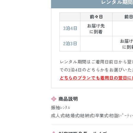
レンタル期間
レンタル期間はご着用日前日から翌日
での3泊4日のどちらかをお選びいた
どちらのプランでも着用日の翌日に
商品説明
振袖ﾚﾝﾀﾙ
成人式|結婚式|結納式|卒業式|初詣|ﾊﾟｰﾃｨ