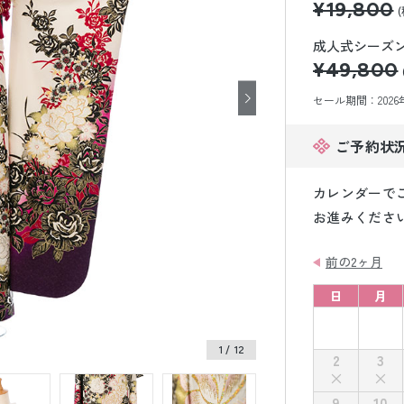
¥19,800
小物販売品
成人式シーズン価
¥49,800
セール期間：2026年8
ご予約状
カレンダーで
お進みくださ
前の2ヶ月
日
月
1
/ 12
2
3
9
10