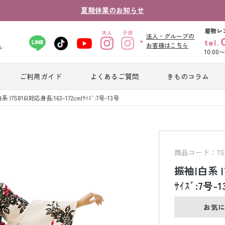
夏期休業のお知らせ
着物レ
法人・グループの
tel.
お客様はこちら
ル
10:00
ご利用ガイド
よくあるご質問
きものコラム
卒業式袴レンタ
 |7S816|対応身長:163-172cm|ｻｲｽﾞ:7号-13号
振袖レンタル
産
ル
ジュニア着物レ
ジュニア洋装レ
ベ
ンタル
ンタル
タ
商品コード：7S8
振袖|白系 |7
男性礼装レンタ
ｻｲｽﾞ:7号-
色
スーツレンタル
ル
レ
お気