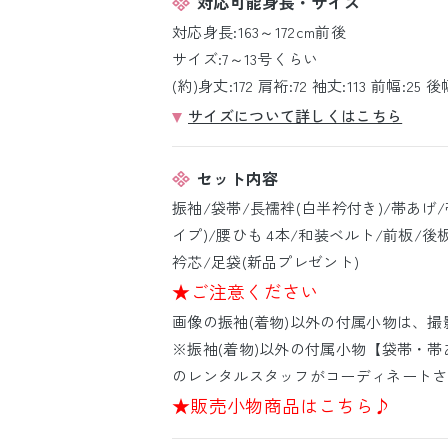
対応可能身長・サイズ
対応身長:163～172cm前後
サイズ:7～13号くらい
(約)身丈:172 肩裄:72 袖丈:113 前幅:25 後幅
サイズについて詳しくはこちら
セット内容
振袖/袋帯/長襦袢(白半衿付き)/帯あげ
イプ)/腰ひも 4本/和装ベルト/前板/後
衿芯/足袋(新品プレゼント)
★ご注意ください
画像の振袖(着物)以外の付属小物は、
※振袖(着物)以外の付属小物【袋帯・帯
のレンタルスタッフがコーディネートさ
★販売小物商品はこちら♪