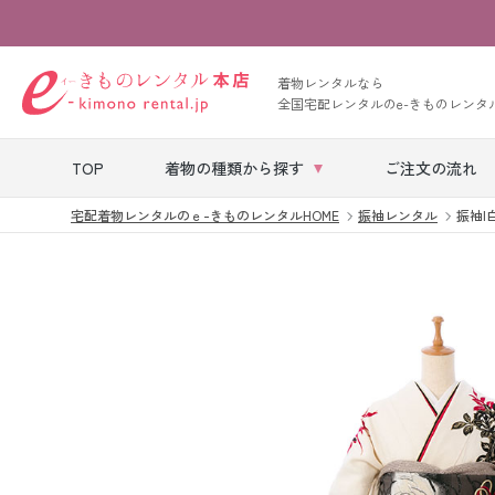
着物レンタルなら
全国宅配レンタルのe-きものレンタ
TOP
着物の種類から探す
ご注文の流れ
宅配着物レンタルのｅ-きものレンタルHOME
振袖レンタル
振袖|白系
七五三レンタル
ベビー着物レン
タル
留袖レンタル