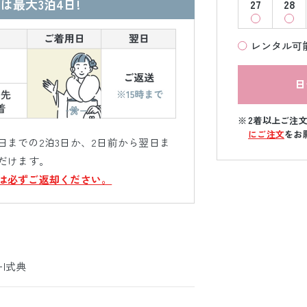
は最大3泊4日!
27
28
レンタル可
日
2着以上ご注
にご注文
をお
までの2泊3日か、2日前から翌日ま
だけます。
は必ずご返却ください。
ｰ|式典