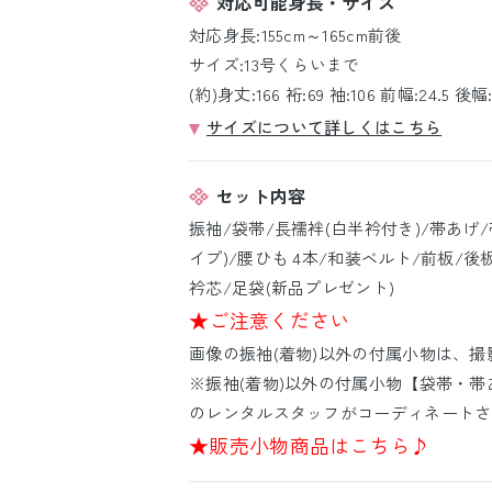
対応可能身長・サイズ
対応身長:155cm～165cm前後
サイズ:13号くらいまで
(約)身丈:166 裄:69 袖:106 前幅:24.5 後幅:
サイズについて詳しくはこちら
セット内容
振袖/袋帯/長襦袢(白半衿付き)/帯あげ
イプ)/腰ひも 4本/和装ベルト/前板/後
衿芯/足袋(新品プレゼント)
★ご注意ください
画像の振袖(着物)以外の付属小物は、
※振袖(着物)以外の付属小物【袋帯・帯
のレンタルスタッフがコーディネートさ
★販売小物商品はこちら♪