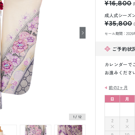
¥16,800
小物販売品
成人式シーズン価
¥35,800
セール期間：2026年8
ご予約状
カレンダーで
お進みくださ
前の2ヶ月
日
月
1
/ 12
2
3
9
10