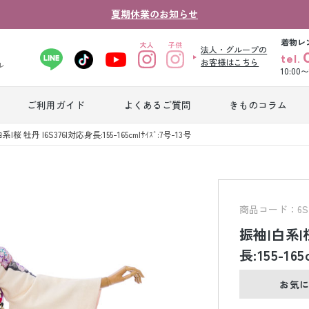
夏期休業のお知らせ
着物レ
法人・グループの
tel.
お客様はこちら
ル
10:00
ご利用ガイド
よくあるご質問
きものコラム
卒業式袴レンタ
系|桜 牡丹 |6S376|対応身長:155-165cm|ｻｲｽﾞ:7号-13号
振袖レンタル
産
ル
ジュニア着物レ
ジュニア洋装レ
ベ
ンタル
ンタル
タ
商品コード：6S3
振袖|白系|桜
男性礼装レンタ
長:155-165
色
スーツレンタル
ル
レ
お気