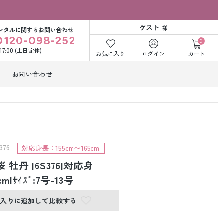
ゲスト
様
ンタルに関するお問い合わせ
0120-098-252
0
〜17:00 (土日定休)
お気に入り
ログイン
カート
お問い合わせ
訪問着・付下げ
着レンタル
レンタル
ビー洋装レン
紋付袴レンタル
ル
76
対応身長：155cm〜165cm
 牡丹 |6S376|対応身
cm|ｻｲｽﾞ:7号-13号
打掛&紋付袴
白無垢&紋付袴
ンタル
レンタル
に入りに追加して比較する