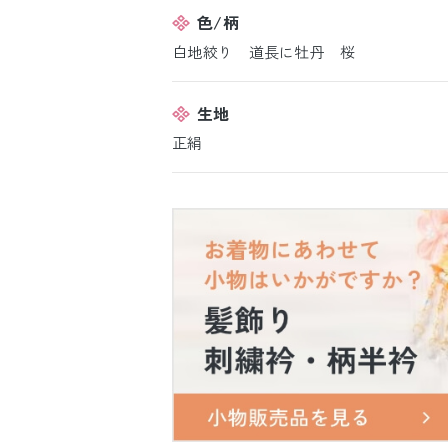
色/柄
白地絞り 道長に牡丹 桜
生地
正絹