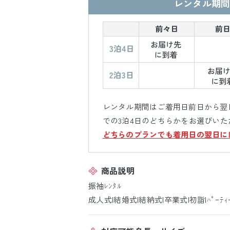
レンタル期間
レンタル期間はご着用日前日から翌日
での3泊4日のどちらかをお選びいた
どちらのプランでも着用日の翌日に
商品説明
振袖ﾚﾝﾀﾙ
成人式|結婚式|結納式|卒業式|初詣|ﾊﾟｰﾃｨ