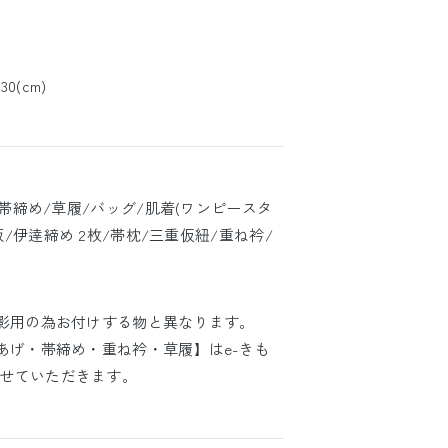
30(cm)
/帯締め/草履/バッグ/肌着(ワンピースタ
板/伊逹締め 2枚/帯枕/三重仮紐/重ね衿/
撮影用の為お付けする物と異なります。
あげ・帯締め・重ね衿・草履】はe-きも
せていただきます。