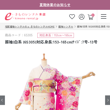
夏期休業のお知らせ
ゲスト
0
宅配着物レンタルのｅ-きものレンタルHOME
振袖レンタル
振袖|白系 |6S305|対応身長:153-1
お気に入り
ログイン
カート
商品コード：6S305
対応身長：153cm〜165cm
ご利用ガイド
ご注文の流れ
振袖|白系 |6S305|対応身長:153-165cm|ｻｲｽﾞ:7号-13号
会社案内
よくあるご質問
きものコラム
お客様の声
法人・グループの
お問い合わせ
お客様はこちら
着物の種類から探す
七五三レンタル