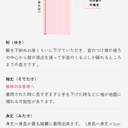
裄（ゆき）
腕を下斜め45度くらいに下げていただき、首のつけ根の後ろ
の中心から肩の頂点を通って手首のくるぶしが隠れるところ
までの長さです 。
袖丈（そでたけ）
振袖のお客様へ
着用された時に長すぎますと手を下げた時などに袖が地面に
擦れる可能性があります。
身丈（みたけ）
身丈＝身長が最も綺麗に着用出来ます。（身長＝身丈＋3cm