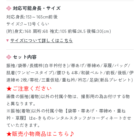
対応可能身長・サイズ
対応身長:153～165cm前後
サイズ:7～13号くらい
(約)身丈:168 肩裄:68 袖丈:105 前幅:24.5 後幅:30(cm)
サイズについて詳しくはこちら
セット内容
振袖/袋帯/長襦袢(白半衿付き)/帯あげ/帯締め/草履/バッグ/
肌着(ワンピースタイプ)/腰ひも 4本/和装ベルト/前板/後板/伊
逹締め 2枚/帯枕/三重仮紐/重ね衿/衿芯/足袋(新品プレゼント)
★ご注意ください
画像の振袖(着物)以外の付属小物は、撮影用の為お付けする物
と異なります。
※振袖(着物)以外の付属小物【袋帯・帯あげ・帯締め・重ね
衿・草履】はe-きものレンタルスタッフがコーディネートさせ
ていただきます。
★販売小物商品はこちら♪