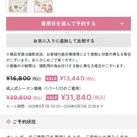
留袖レンタル
男性礼装レンタル
着用日を選んで予約する
スーツレンタル
お気に入りに追加して比較する
色打掛&紋付袴レンタル
商品写真は撮影状況、お客様の表示環境等により実物と印象の異なる場合
白無垢&紋付袴レンタル
がございます。あらかじめご了承ください。
画像の小物類は、撮影用の為お付けする物と異なる場合がございます。
引き振袖レンタル
¥16,800
¥13,440
(税込)
(税込)
小物販売品
成人式シーズン価格（1/1〜1/31のご着用）
¥31,840
¥39,800
(税込)
(税込)
セール期間：2026年8月7日 00:00〜2026年8月12日 23:59まで
ご予約状況