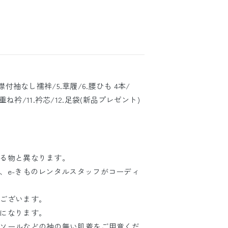
半襟付袖なし襦袢/5.草履/6.腰ひも 4本/
.重ね衿/11.衿芯/12.足袋(新品プレゼント)
る物と異なります。
、e-きものレンタルスタッフがコーディ
ございます。
になります。
ソールなどの袖の無い肌着をご用意くだ