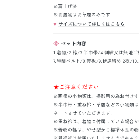
※肩上げ済
※お履物はお草履のみです
サイズについて詳しくはこちら
セット内容
1.着物/2.袴/3.半巾帯/4.刺繍又は無地
7.和装ベルト/8.帯板/9.伊逹締め 2枚/10
★ご注意ください
※画像の小物類は、撮影用の為お付けす
※半巾帯・重ね衿・草履などの小物類は
ネートさせていただきます。
※重ね衿は、着物に付属している場合が
※着物の幅は、やせ型から標準体型の物
※肌襦袢は付属いたしませんのでキャミ