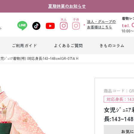
夏期休業のお知らせ
着物レ
法人・グループの
tel.
お客様はこちら
ル
10:00
ご利用ガイド
よくあるご質問
きものコラム
卒業式袴レンタ
児ｼﾞｭﾆｱ着物(袴) |対応身長:143~148cm|GR-071A H
振袖レンタル
産
ル
ジュニア着物レ
ジュニア洋装レ
ベ
ンタル
ンタル
タ
商品コード：GR-07
対応身長：143
女児ｼﾞｭﾆｱ
男性礼装レンタ
色
スーツレンタル
ル
レ
長:143~148
お気