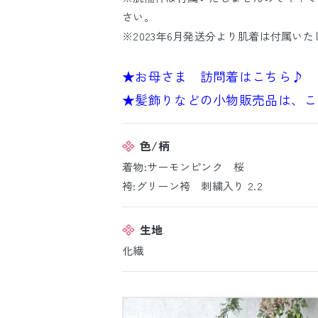
さい。
※2023年6月発送分より肌着は付属い
★お母さま 訪問着はこちら♪
★髪飾りなどの小物販売品は、こ
色/柄
着物:サーモンピンク 桜
袴:グリーン袴 刺繍入り 2.2
生地
化繊