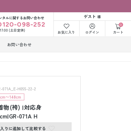
ゲスト
様
ンタルに関するお問い合わせ
0120-098-252
0
〜17:00 (土日定休)
お気に入り
ログイン
カート
お問い合わせ
訪問着・付下げ
着レンタル
レンタル
ビー洋装レン
紋付袴レンタル
ル
1A_E-H055-22-2
cm〜148cm
着物(袴) |対応身
打掛&紋付袴
白無垢&紋付袴
ンタル
レンタル
cm|GR-071A H
に入りに追加して比較する