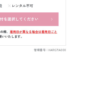
能
レンタル不可
付を選択してください
文の際、
着用日が異なる場合は着用日ごと
願いいたします。
管理番号：
HARG71A000