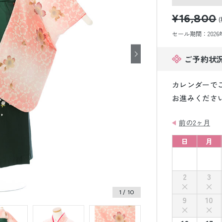
小物販売品
¥16,800
セール期間：2026年8
ご予約状
カレンダーで
お進みくださ
前の2ヶ月
日
月
2
3
1
/ 10
9
10