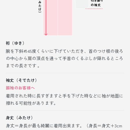
裄（ゆき）
腕を下斜め45度くらいに下げていただき、首のつけ根の後ろ
の中心から肩の頂点を通って手首のくるぶしが隠れるところ
までの長さです 。
袖丈（そでたけ）
振袖のお客様へ
着用された時に長すぎますと手を下げた時などに袖が地面に
擦れる可能性があります。
身丈（みたけ）
身丈＝身長が最も綺麗に着用出来ます。（身長＝身丈＋3cm