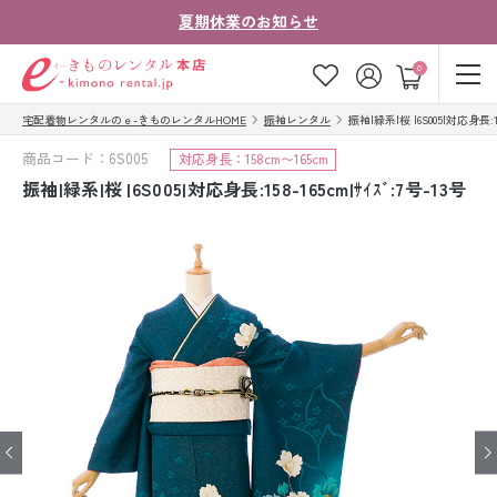
夏期休業のお知らせ
ゲスト
0
宅配着物レンタルのｅ-きものレンタルHOME
振袖レンタル
振袖|緑系|桜 |6S005|対応身長:15
お気に入り
ログイン
カート
商品コード：6S005
対応身長：158cm〜165cm
ご利用ガイド
ご注文の流れ
振袖|緑系|桜 |6S005|対応身長:158-165cm|ｻｲｽﾞ:7号-13号
会社案内
よくあるご質問
きものコラム
お客様の声
法人・グループの
お問い合わせ
お客様はこちら
着物の種類から探す
七五三レンタル