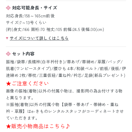
対応可能身長・サイズ
対応身長:158～165cm前後
サイズ:7～13号くらい
(約)身丈:166 肩裄:70 袖丈:105 前幅:24.5 後幅:30(cm)
サイズについて詳しくはこちら
セット内容
振袖/袋帯/長襦袢(白半衿付き)/帯あげ/帯締め/草履/バッグ/
肌着(ワンピースタイプ)/腰ひも 4本/和装ベルト/前板/後板/伊
逹締め 2枚/帯枕/三重仮紐/重ね衿/衿芯/足袋(新品プレゼント)
★ご注意ください
画像の振袖(着物)以外の付属小物は、撮影用の為お付けする物
と異なります。
※振袖(着物)以外の付属小物【袋帯・帯あげ・帯締め・重ね
衿・草履】はe-きものレンタルスタッフがコーディネートさせ
ていただきます。
★販売小物商品はこちら♪