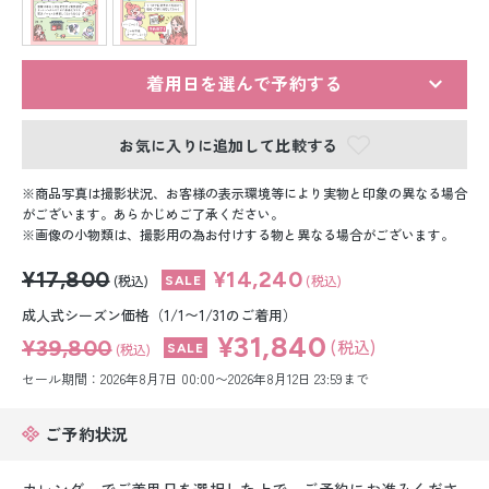
留袖レンタル
男性礼装レンタル
着用日を選んで予約する
スーツレンタル
お気に入りに追加して比較する
色打掛&紋付袴レンタル
商品写真は撮影状況、お客様の表示環境等により実物と印象の異なる場合
白無垢&紋付袴レンタル
がございます。あらかじめご了承ください。
画像の小物類は、撮影用の為お付けする物と異なる場合がございます。
引き振袖レンタル
¥17,800
¥14,240
(税込)
(税込)
小物販売品
成人式シーズン価格（1/1〜1/31のご着用）
¥31,840
¥39,800
(税込)
(税込)
セール期間：2026年8月7日 00:00〜2026年8月12日 23:59まで
ご予約状況