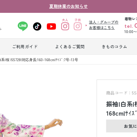
夏期休業のお知らせ
着物レ
法人・グループの
tel.
お客様はこちら
ル
10:00
ご利用ガイド
よくあるご質問
きものコラム
卒業式袴レンタ
系|桜 |5S728|対応身長:160-168cm|ｻｲｽﾞ:7号-13号
振袖レンタル
産
ル
ジュニア着物レ
ジュニア洋装レ
ベ
ンタル
ンタル
タ
商品コード：5S7
振袖|白系|桜
男性礼装レンタ
168cm|ｻｲｽ
色
スーツレンタル
ル
レ
お気