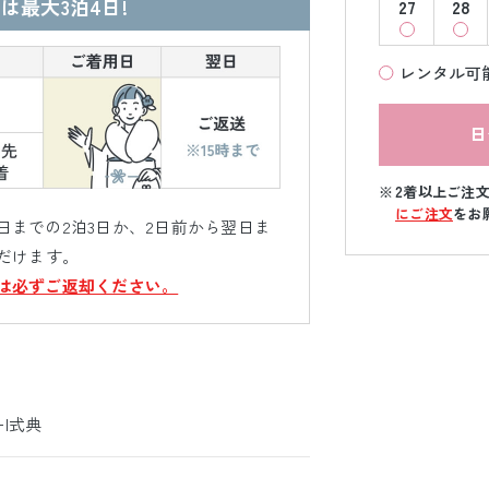
は最大3泊4日!
27
28
レンタル可
日
2着以上ご注
にご注文
をお
までの2泊3日か、2日前から翌日ま
だけます。
は必ずご返却ください。
ｰ|式典