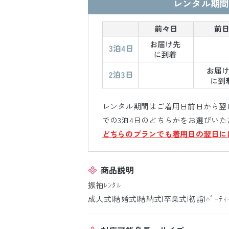
レンタル期間
レンタル期間はご着用日前日から翌日
での3泊4日のどちらかをお選びいた
どちらのプランでも着用日の翌日に
商品説明
振袖ﾚﾝﾀﾙ
成人式|結婚式|結納式|卒業式|初詣|ﾊﾟｰﾃｨ