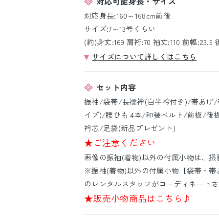
対応可能身長・サイズ
対応身長:160～168cm前後
サイズ:7～13号くらい
(約)身丈:169 肩裄:70 袖丈:110 前幅:23.5 
サイズについて詳しくはこちら
セット内容
振袖/袋帯/長襦袢(白半衿付き)/帯あげ
イプ)/腰ひも 4本/和装ベルト/前板/後
衿芯/足袋(新品プレゼント)
★ご注意ください
画像の振袖(着物)以外の付属小物は、
※振袖(着物)以外の付属小物【袋帯・帯
のレンタルスタッフがコーディネートさ
★販売小物商品はこちら♪