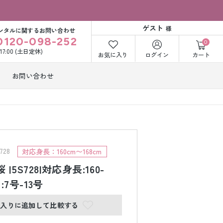
ゲスト
様
ンタルに関するお問い合わせ
0120-098-252
0
〜17:00 (土日定休)
お気に入り
ログイン
カート
お問い合わせ
訪問着・付下げ
着レンタル
レンタル
ビー洋装レン
紋付袴レンタル
ル
28
対応身長：160cm〜168cm
 |5S728|対応身長:160-
ﾞ:7号-13号
打掛&紋付袴
白無垢&紋付袴
ンタル
レンタル
に入りに追加して比較する