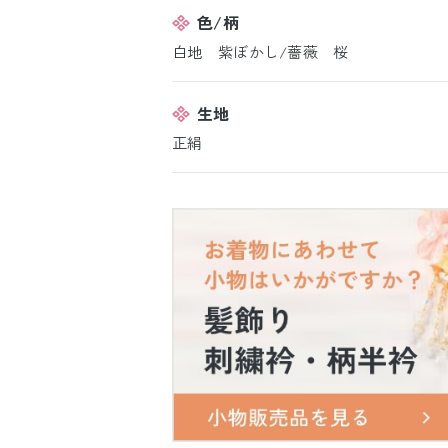
色/柄
白地 紫ぼかし/薔薇 桜
生地
正絹