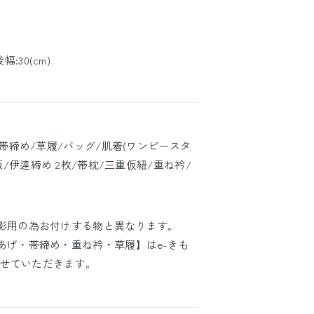
後幅:30(cm)
/帯締め/草履/バッグ/肌着(ワンピースタ
板/伊逹締め 2枚/帯枕/三重仮紐/重ね衿/
撮影用の為お付けする物と異なります。
あげ・帯締め・重ね衿・草履】はe-きも
せていただきます。