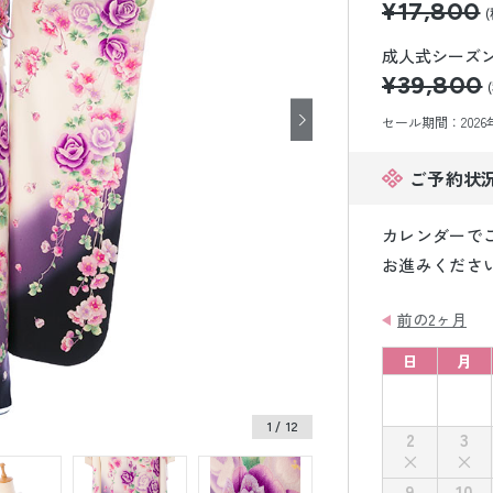
¥17,800
小物販売品
成人式シーズン価
¥39,800
セール期間：2026年8
ご予約状
カレンダーで
お進みくださ
前の2ヶ月
日
月
1
/ 12
2
3
9
10