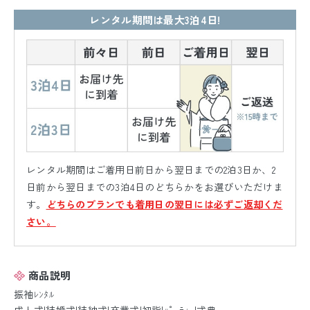
レンタル期間は最大3泊4日!
レンタル期間はご着用日前日から翌日までの2泊3日か、2
日前から翌日までの3泊4日のどちらかをお選びいただけま
す。
どちらのプランでも着用日の翌日には必ずご返却くだ
さい。
商品説明
振袖ﾚﾝﾀﾙ
成人式|結婚式|結納式|卒業式|初詣|ﾊﾟｰﾃｨｰ|式典