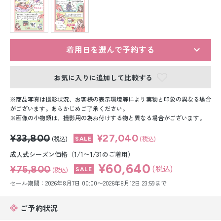
留袖レンタル
男性礼装レンタル
スーツレンタル
着用日を選んで予約する
色打掛&紋付袴レンタル
お気に入りに追加して比較する
白無垢&紋付袴レンタル
商品写真は撮影状況、お客様の表示環境等により実物と印象の異なる場合
がございます。あらかじめご了承ください。
画像の小物類は、撮影用の為お付けする物と異なる場合がございます。
引き振袖レンタル
¥33,800
¥27,040
(税込)
(税込)
小物販売品
成人式シーズン価格（1/1〜1/31のご着用）
¥60,640
¥75,800
(税込)
(税込)
セール期間：2026年8月7日 00:00〜2026年8月12日 23:59まで
ご予約状況