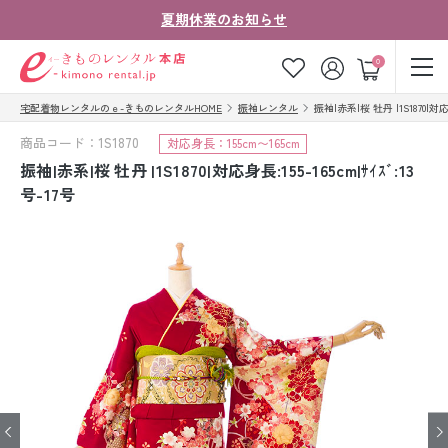
夏期休業のお知らせ
ゲスト
0
宅配着物レンタルのｅ-きものレンタルHOME
振袖レンタル
振袖|赤系|桜 牡丹 |1S1870|対応身
お気に入り
ログイン
カート
商品コード：1S1870
対応身長：155cm〜165cm
ご利用ガイド
ご注文の流れ
振袖|赤系|桜 牡丹 |1S1870|対応身長:155-165cm|ｻｲｽﾞ:13
号-17号
会社案内
よくあるご質問
きものコラム
お客様の声
法人・グループの
お問い合わせ
お客様はこちら
着物の種類から探す
七五三レンタル