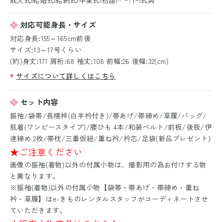
対応可能身長・サイズ
対応身長:155～165cm前後
サイズ:13～17号くらい
(約)身丈:171 肩裄:68 袖丈:108 前幅:26 後幅:32(cm)
サイズについて詳しくはこちら
セット内容
振袖/袋帯/長襦袢(白半衿付き)/帯あげ/帯締め/草履/バッグ/
肌着(ワンピースタイプ)/腰ひも 4本/和装ベルト/前板/後板/伊
逹締め 2枚/帯枕/三重仮紐/重ね衿/衿芯/足袋(新品プレゼント)
★ご注意ください
画像の振袖(着物)以外の付属小物は、撮影用の為お付けする物
と異なります。
※振袖(着物)以外の付属小物【袋帯・帯あげ・帯締め・重ね
衿・草履】はe-きものレンタルスタッフがコーディネートさせ
ていただきます。