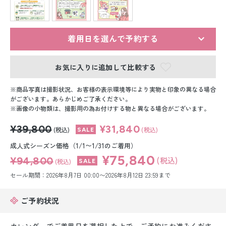
留袖レンタル
男性礼装レンタル
着用日を選んで予約する
スーツレンタル
お気に入りに追加して比較する
色打掛&紋付袴レンタル
商品写真は撮影状況、お客様の表示環境等により実物と印象の異なる場合
白無垢&紋付袴レンタル
がございます。あらかじめご了承ください。
画像の小物類は、撮影用の為お付けする物と異なる場合がございます。
引き振袖レンタル
¥39,800
¥31,840
(税込)
(税込)
小物販売品
成人式シーズン価格（1/1〜1/31のご着用）
¥75,840
¥94,800
(税込)
(税込)
セール期間：2026年8月7日 00:00〜2026年8月12日 23:59まで
ご予約状況