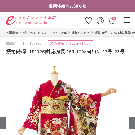
夏期休業のお知らせ
ゲスト
0
宅配着物レンタルのｅ-きものレンタルHOME
振袖レンタル
振袖|赤系 |1S1726|対応身長:160-
お気に入り
ログイン
カート
商品コード：1S1726
対応身長：160cm〜170cm
ご利用ガイド
ご注文の流れ
振袖|赤系 |1S1726|対応身長:160-170cm|ｻｲｽﾞ:17号-23号
会社案内
よくあるご質問
きものコラム
お客様の声
法人・グループの
お問い合わせ
お客様はこちら
着物の種類から探す
七五三レンタル