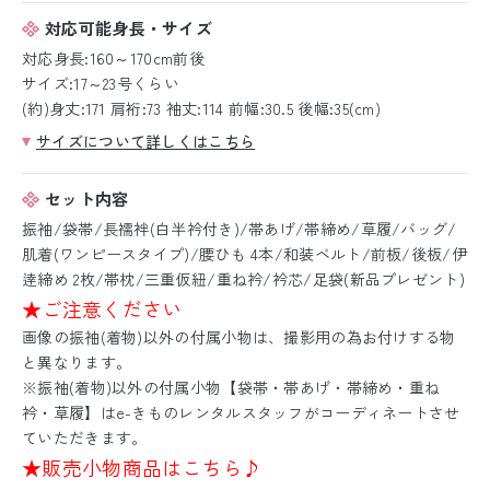
対応可能身長・サイズ
対応身長:160～170cm前後
サイズ:17～23号くらい
(約)身丈:171 肩裄:73 袖丈:114 前幅:30.5 後幅:35(cm)
サイズについて詳しくはこちら
セット内容
振袖/袋帯/長襦袢(白半衿付き)/帯あげ/帯締め/草履/バッグ/
肌着(ワンピースタイプ)/腰ひも 4本/和装ベルト/前板/後板/伊
逹締め 2枚/帯枕/三重仮紐/重ね衿/衿芯/足袋(新品プレゼント)
★ご注意ください
画像の振袖(着物)以外の付属小物は、撮影用の為お付けする物
と異なります。
※振袖(着物)以外の付属小物【袋帯・帯あげ・帯締め・重ね
衿・草履】はe-きものレンタルスタッフがコーディネートさせ
ていただきます。
★販売小物商品はこちら♪