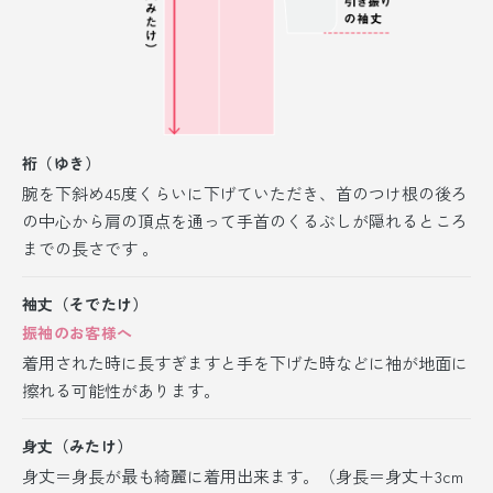
裄（ゆき）
腕を下斜め45度くらいに下げていただき、首のつけ根の後ろ
の中心から肩の頂点を通って手首のくるぶしが隠れるところ
までの長さです 。
袖丈（そでたけ）
振袖のお客様へ
着用された時に長すぎますと手を下げた時などに袖が地面に
擦れる可能性があります。
身丈（みたけ）
身丈＝身長が最も綺麗に着用出来ます。（身長＝身丈＋3cm