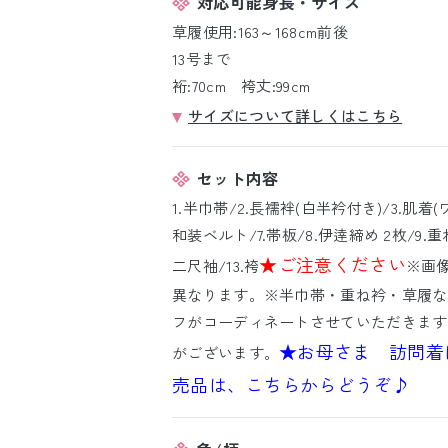
対応可能身長・サイズ
草履使用:163～168cm前後
13号まで
裄:70cm 袴丈:99cm
サイズについて詳しくはこちら
セット内容
1.半巾帯/2.長襦袢(白半衿付き)/3.肌着(
和装ベルト/7.帯板/8.伊逹締め 2枚/9.重ね
★ご注意ください
二尺袖/13.袴
※画
異なります。※半巾帯・重ね衿・草履な
フがコーディネートさせていただきます
★お母さま 訪問着
がございます。
売品は、こちらからどうぞ♪