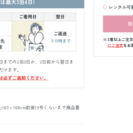
は最大3泊4日!
レンタル可
日
2着以上ご注
にご注文
をお
までの2泊3日か、2日前から翌日ま
だけます。
は必ずご返却ください。
:163～168cm前後13号くらいまで商品番