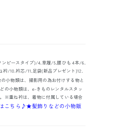
ワンピースタイプ)/4.草履/5.腰ひも 4本/6.
衿/10.衿芯/11.足袋(新品プレゼント)12.
像の小物類は、撮影用の為お付けする物と
どの小物類は、e-きものレンタルスタッ
。※重ね衿は、着物に付属している場合
はこちら♪
★髪飾りなどの小物販