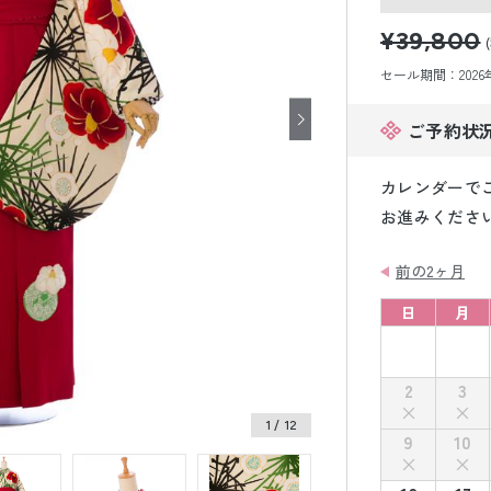
小物販売品
¥39,800
セール期間：2026年8
ご予約状
カレンダーで
お進みくださ
前の2ヶ月
日
月
2
3
1
/ 12
9
10