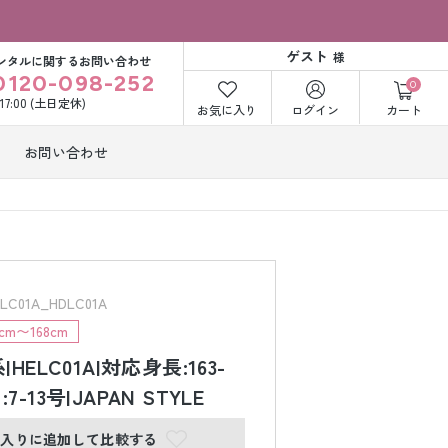
ゲスト
様
ンタルに関するお問い合わせ
0120-098-252
0
〜17:00 (土日定休)
お気に入り
ログイン
カート
お問い合わせ
訪問着・付下げ
着レンタル
レンタル
ビー洋装レン
紋付袴レンタル
ル
01A_HDLC01A
m〜168cm
HELC01A|対応身長:163-
打掛&紋付袴
白無垢&紋付袴
ンタル
レンタル
ﾞ:7-13号|JAPAN STYLE
に入りに追加して比較する