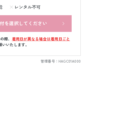
能
レンタル不可
付を選択してください
文の際、
着用日が異なる場合は着用日ごと
願いいたします。
管理番号：
HAGC01A000