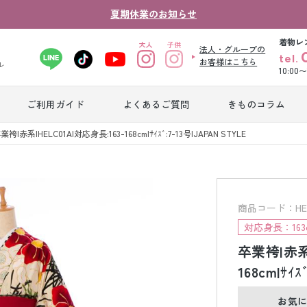
夏期休業のお知らせ
着物レ
法人・グループの
tel.
お客様はこちら
ル
10:00
ご利用ガイド
よくあるご質問
きものコラム
卒業式袴レンタ
業袴|赤系|HELC01A|対応身長:163-168cm|ｻｲｽﾞ:7-13号|JAPAN STYLE
振袖レンタル
産
ル
ジュニア着物レ
ジュニア洋装レ
ベ
ンタル
ンタル
タ
商品コード：HELC
対応身長：163c
卒業袴|赤系|
男性礼装レンタ
色
スーツレンタル
ル
レ
168cm|ｻｲｽ
お気