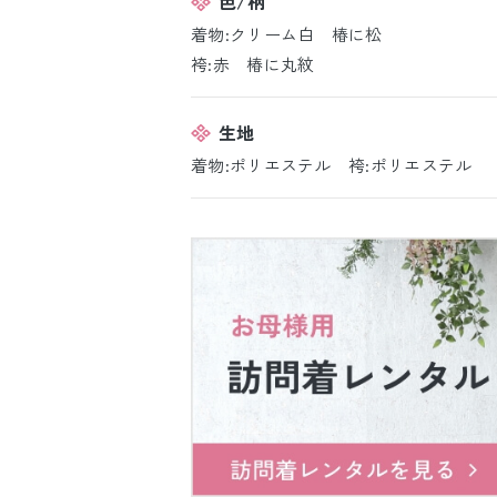
色/柄
着物:クリーム白 椿に松
袴:赤 椿に丸紋
生地
着物:ポリエステル 袴:ポリエステル