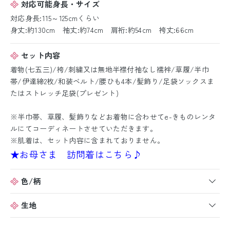
対応可能身長・サイズ
対応身長:115～125cmくらい
身丈:約130cm 袖丈:約74cm 肩裄:約54cm 袴丈:66cm
セット内容
着物(七五三)/袴/刺繍又は無地半襟付袖なし襦袢/草履/半巾
帯/伊達締2枚/和装ベルト/腰ひも4本/髪飾り/足袋ソックスま
たはストレッチ足袋(プレゼント)
※半巾帯、草履、髪飾りなどお着物に合わせてe-きものレンタ
ルにてコーディネートさせていただきます。
※肌着は、セット内容に含まれておりません。
★お母さま 訪問着はこちら♪
色/柄
生地