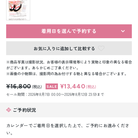
留袖レンタル
男性礼装レンタル
スーツレンタル
着用日を選んで予約する
色打掛&紋付袴レンタル
お気に入りに追加して比較する
白無垢&紋付袴レンタル
商品写真は撮影状況、お客様の表示環境等により実物と印象の異なる場合
がございます。あらかじめご了承ください。
画像の小物類は、撮影用の為お付けする物と異なる場合がございます。
引き振袖レンタル
¥16,800
¥13,440
(税込)
(税込)
小物販売品
セール期間：2026年8月7日 00:00〜2026年8月12日 23:59まで
ご予約状況
カレンダーでご着用日を選択した上で、ご予約にお進みくださ
い。