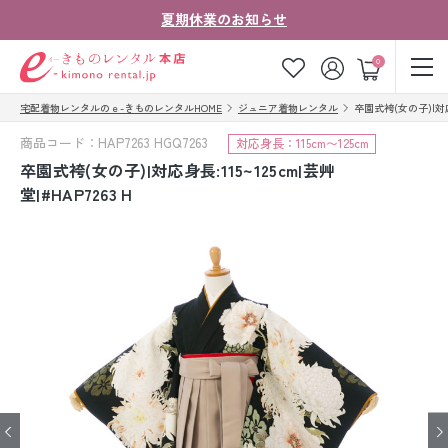
夏期休業のお知らせ
ゲスト
0
宅配着物レンタルのｅ-きものレンタルHOME
ジュニア着物レンタル
卒園式袴(女の子)|対応身長
お気に入り
ログイン
カート
商品コード：HAP7263 HGQ7263
対応身長：115cm〜125cm
ご利用ガイド
ご注文の流れ
卒園式袴(女の子)|対応身長:115~125cm|芸艸
堂|#HAP7263 H
会社案内
よくあるご質問
きものコラム
お客様の声
法人・グループの
お問い合わせ
お客様はこちら
着物の種類から探す
七五三レンタル