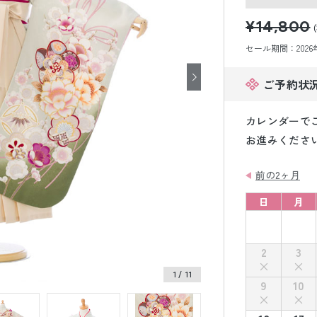
小物販売品
¥14,800
セール期間：2026年8
ご予約状
カレンダーで
お進みくださ
前の2ヶ月
日
月
2
3
1
/ 11
9
10