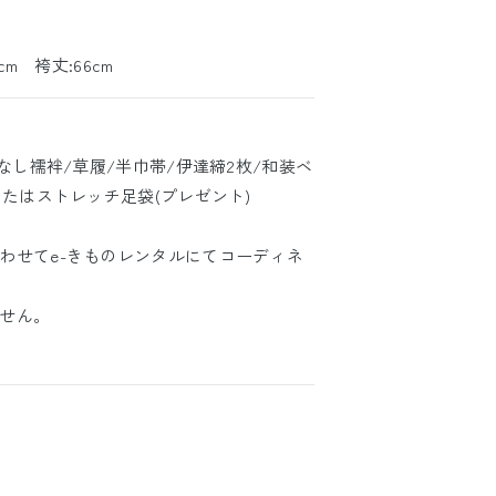
cm 袴丈:66cm
なし襦袢/草履/半巾帯/伊達締2枚/和装ベ
またはストレッチ足袋(プレゼント)
わせてe-きものレンタルにてコーディネ
せん。