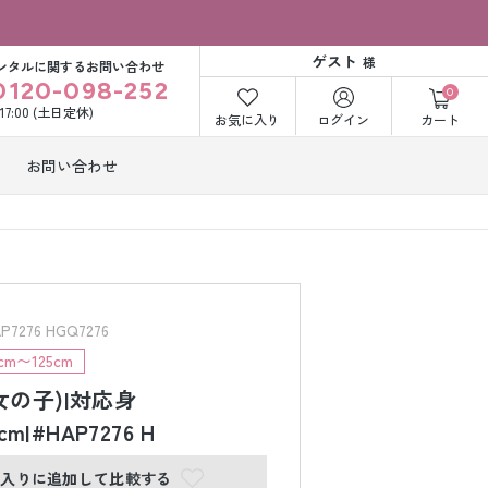
ゲスト
様
ンタルに関するお問い合わせ
0120-098-252
0
〜17:00 (土日定休)
お気に入り
ログイン
カート
お問い合わせ
訪問着・付下げ
着レンタル
レンタル
ビー洋装レン
紋付袴レンタル
ル
276 HGQ7276
m〜125cm
女の子)|対応身
打掛&紋付袴
白無垢&紋付袴
ンタル
レンタル
cm|#HAP7276 H
に入りに追加して比較する