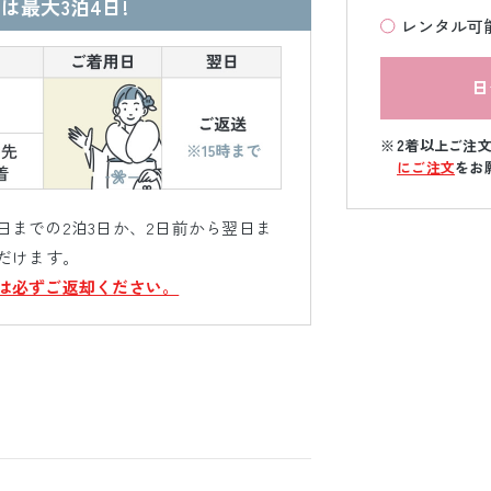
は最大3泊4日!
レンタル可
日
2着以上ご注
にご注文
をお
までの2泊3日か、2日前から翌日ま
だけます。
は必ずご返却ください。