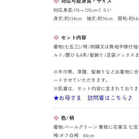
対応可能身長・サイズ
対応身長:115～125cmくらい
身丈:約134cm 袖丈:約76cm 肩裄:約54
セット内容
着物(七五三)/袴/刺繍又は無地半襟付袖
ルト/腰ひも4本/髪飾り/足袋ソックス
※半巾帯、草履、髪飾りなどお着物に合
ートさせていただきます。
※肌着は、セット内容に含まれておりま
★お母さま 訪問着はこちら♪
色/柄
着物:ペールグリーン 華紋に花薬玉 七宝
袴:オフ白袴 66cm