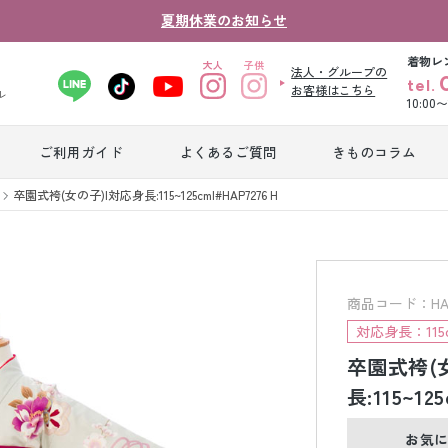
夏期休業のお知らせ
着物レ
法人・グループの
tel.
お客様はこちら
ル
10:00
ご利用ガイド
よくあるご質問
きものコラム
卒業式袴レンタ
卒園式袴(女の子)|対応身長:115~125cm|#HAP7276 H
振袖レンタル
産
ル
ジュニア着物レ
ジュニア洋装レ
ベ
ンタル
ンタル
タ
商品コード：HAP7
対応身長：115c
卒園式袴(
男性礼装レンタ
色
スーツレンタル
ル
レ
長:115~125
お気